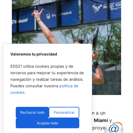
Valoramos tu privacidad
EDS21 utiliza cookies propias y de
terceros para mejorar tu experiencia de
navegación y realizar tareas de análisis.
Puedes consultar nuestra
política de
cookies
.
Uno de los jugadores del torneo en USA (RNA)
La prueba de
Nueva York
pondrá fin a un
Rechazar todo
Personalizar
circuito que también ha pasado por
Miami
y
Aceptar todo
Texas
, consolidando el estreno del proyecto en