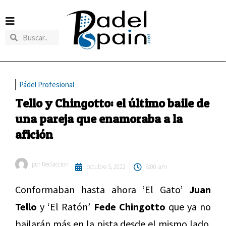
Pádel Profesional
Tello y Chingotto: el último baile de
una pareja que enamoraba a la
afición
por
Redaccion
octubre 5, 2022
8:00 am
Conformaban hasta ahora ‘El Gato’
Juan
Tello
y ‘El Ratón’
Fede Chingotto
que ya no
bailarán más en la pista desde el mismo lado.