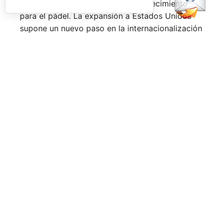
uno de los mercados con mayor crecimiento
para el pádel. La expansión a Estados Unidos
supone un nuevo paso en la internacionalización
del tour, que ya cuenta con presencia en países
como
España, Italia, Alemania, Polonia y Reino
Unido.
Desde la
Rafa Nadal Academy
valoran de forma
positiva la acogida de esta primera edición al
otro lado del Atlántico. El circuito ha reunido a
cientos de jugadores amateurs durante sus
diferentes pruebas y refuerza la apuesta de la
Academia por seguir impulsando el pádel a nivel
internacional a través de un formato que
combina competición, formación en valores y
comunidad.