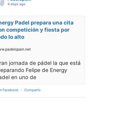
4 days ago
nergy Padel prepara una cita
on competición y fiesta por
odo lo alto
w.padelspain.net
ran jornada de pádel la que está
reparando Felipe de Energy
adel en uno de
en Facebook
·
Compartir