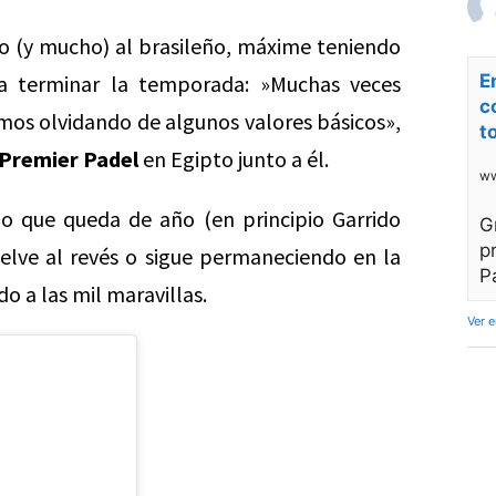
o (y mucho) al brasileño, máxime teniendo
 terminar la temporada: »Muchas veces
E
c
mos olvidando de algunos valores básicos»,
t
Premier Padel
en Egipto junto a él.
ww
o que queda de año (en principio Garrido
G
p
elve al revés o sigue permaneciendo en la
P
o a las mil maravillas.
Ver 