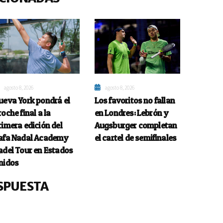
agosto 8, 2026
agosto 8, 2026
ueva York pondrá el
Los favoritos no fallan
roche final a la
en Londres: Lebrón y
rimera edición del
Augsburger completan
afa Nadal Academy
el cartel de semifinales
adel Tour en Estados
nidos
SPUESTA