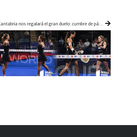
Cantabria nos regalará el gran duelo: cumbre de pádel femenino con Ari y Paula contra Ale y Gemma