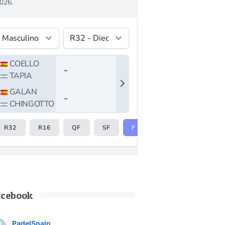
acebook
PadelSpain