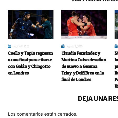
agosto 8, 2026
agosto 8, 2026
Coello y Tapia regresan
Claudia Fernández y
N
a una final para citarse
Martina Calvo desafían
b
con Galán y Chingotto
de nuevo a Gemma
p
en Londres
Triay y Delfi Brea en la
R
final de Londres
P
U
DEJA UNA RE
Los comentarios están cerrados.