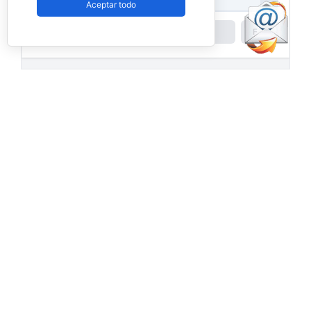
Aceptar todo
Powered by
Padel API
Facebook
PadelSpain
2 days ago
Energy Padel prepara una cita con
competición y fiesta por todo lo alto
www.padelspain.net
Gran jornada de pádel la que está
preparando Felipe de Energy Padel en uno