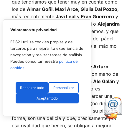
que tendríamos que tener muy en cuenta como
los de
Aimar Goñi, Maxi Arce, Giulia Dal Pozzo,
más recientemente
Javi Leal
y
Fran Guerrero
y
otros como los de
Miguel Lamperti
o
Alejandra
Valoramos tu privacidad
Salazar,
a los que siempre recordaremos, y que
están en su etapa más «disfrutona» del pádel,
EDS21 utiliza cookies propias y de
pensando más en vivir cada partido al máximo
terceros para mejorar tu experiencia de
que en los puntos o los títulos.
navegación y realizar tareas de análisis.
Puedes consultar nuestra
política de
No por ello hemos de olvidarnos de
Arturo
cookies
.
Coello
y
Agustín Tapia,
que rigen con mano de
hierro el circuito pero que tienen en
Ale Galán
y
Rechazar todo
Personalizar
en
Fede Chingotto
a dos competidores
sublimes. Dos parejas llamadas a marcar una
Aceptar todo
época por lo difícil que es jugarles (no digamos
ya ganarles) y que cuando están en su pico de
forma, son una delicia y que, precisamente por
esa rivalidad que tienen, se obligan a mejorar