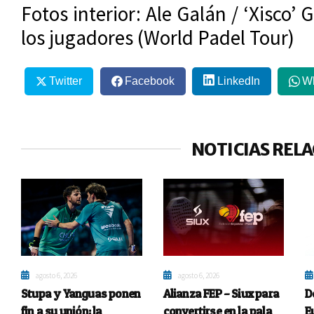
Fotos interior: Ale Galán / ‘Xisco’ 
los jugadores (World Padel Tour)
Twitter
Facebook
LinkedIn
W
NOTICIAS REL
agosto 6, 2026
agosto 6, 2026
Stupa y Yanguas ponen
Alianza FEP – Siux para
D
fin a su unión: la
convertirse en la pala
E