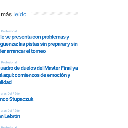
 más
leído