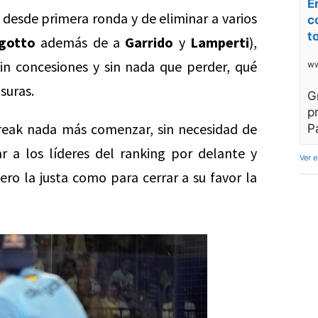
E
a desde primera ronda y de eliminar a varios
c
t
gotto
además de a
Garrido
y
Lamperti
),
sin concesiones y sin nada que perder, qué
ww
suras.
G
p
reak nada más comenzar, sin necesidad de
P
ar a los líderes del ranking por delante y
Ver 
ero la justa como para cerrar a su favor la