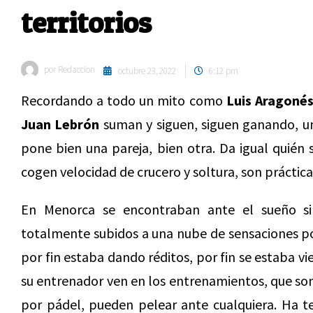
territorios
por
Redaccion
octubre 23, 2022
6:12 pm
Recordando a todo un mito como
Luis Aragoné
Juan Lebrón
suman y siguen, siguen ganando, un
pone bien una pareja, bien otra. Da igual quién
cogen velocidad de crucero y soltura, son prácti
En Menorca se encontraban ante el sueño s
totalmente subidos a una nube de sensaciones pos
por fin estaba dando réditos, por fin se estaba v
su entrenador ven en los entrenamientos, que son 
por pádel, pueden pelear ante cualquiera. Ha t