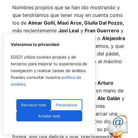
Nombres propios que se han ido mostrando y
que tendríamos que tener muy en cuenta como
los de
Aimar Goñi, Maxi Arce, Giulia Dal Pozzo,
más recientemente
Javi Leal
y
Fran Guerrero
y
otros como los de
Miguel Lamperti
o
Alejandra
Valoramos tu privacidad
Salazar,
a los que siempre recordaremos, y que
están en su etapa más «disfrutona» del pádel,
EDS21 utiliza cookies propias y de
pensando más en vivir cada partido al máximo
terceros para mejorar tu experiencia de
que en los puntos o los títulos.
navegación y realizar tareas de análisis.
Puedes consultar nuestra
política de
No por ello hemos de olvidarnos de
Arturo
cookies
.
Coello
y
Agustín Tapia,
que rigen con mano de
hierro el circuito pero que tienen en
Ale Galán
y
Rechazar todo
Personalizar
en
Fede Chingotto
a dos competidores
sublimes. Dos parejas llamadas a marcar una
Aceptar todo
época por lo difícil que es jugarles (no digamos
ya ganarles) y que cuando están en su pico de
forma, son una delicia y que, precisamente por