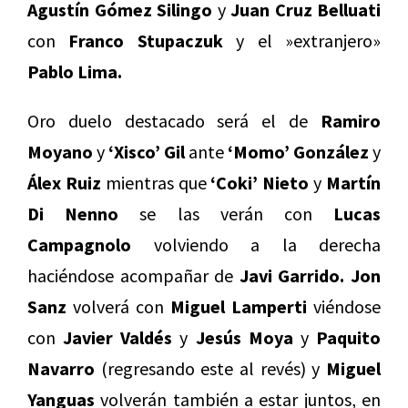
Agustín Gómez Silingo
y
Juan Cruz Belluati
con
Franco Stupaczuk
y el »extranjero»
Pablo Lima.
Oro duelo destacado será el de
Ramiro
Moyano
y
‘Xisco’ Gil
ante
‘Momo’ González
y
Álex Ruiz
mientras que
‘Coki’ Nieto
y
Martín
Di Nenno
se las verán con
Lucas
Campagnolo
volviendo a la derecha
haciéndose acompañar de
Javi Garrido. Jon
Sanz
volverá con
Miguel Lamperti
viéndose
con
Javier Valdés
y
Jesús Moya
y
Paquito
Navarro
(regresando este al revés) y
Miguel
Yanguas
volverán también a estar juntos, en