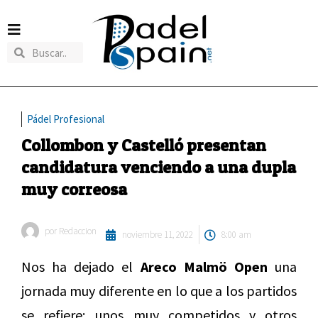
Pádel Profesional
Collombon y Castelló presentan
candidatura venciendo a una dupla
muy correosa
por
Redaccion
noviembre 11, 2022
8:00 am
Nos ha dejado el
Areco Malmö Open
una
jornada muy diferente en lo que a los partidos
se refiere; unos muy competidos y otros