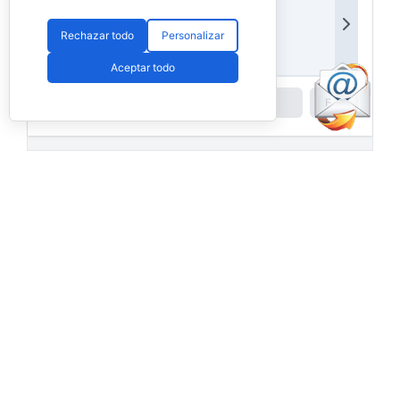
Rechazar todo
Personalizar
Aceptar todo
Powered by
Padel API
Facebook
PadelSpain
1 day ago
Energy Padel prepara una cita con
competición y fiesta por todo lo alto
www.padelspain.net