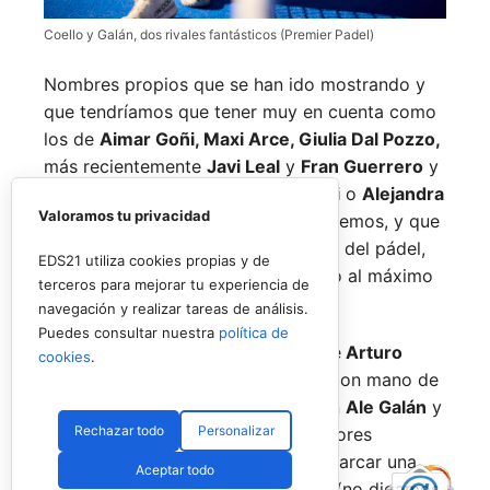
Coello y Galán, dos rivales fantásticos (Premier Padel)
Nombres propios que se han ido mostrando y
que tendríamos que tener muy en cuenta como
los de
Aimar Goñi, Maxi Arce, Giulia Dal Pozzo,
más recientemente
Javi Leal
y
Fran Guerrero
y
otros como los de
Miguel Lamperti
o
Alejandra
Valoramos tu privacidad
Salazar,
a los que siempre recordaremos, y que
están en su etapa más «disfrutona» del pádel,
EDS21 utiliza cookies propias y de
pensando más en vivir cada partido al máximo
terceros para mejorar tu experiencia de
que en los puntos o los títulos.
navegación y realizar tareas de análisis.
Puedes consultar nuestra
política de
No por ello hemos de olvidarnos de
Arturo
cookies
.
Coello
y
Agustín Tapia,
que rigen con mano de
hierro el circuito pero que tienen en
Ale Galán
y
Rechazar todo
Personalizar
en
Fede Chingotto
a dos competidores
sublimes. Dos parejas llamadas a marcar una
Aceptar todo
época por lo difícil que es jugarles (no digamos