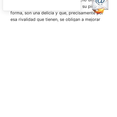
ya ganarles) y que cuando están en su pico de
forma, son una delicia y que, precisamente por
esa rivalidad que tienen, se obligan a mejorar
constantemente.
Una primera mitad de temporada que ha tenido
grandes anuncios como el de la llegada a
Pretoria o Londres, la celebración de los
Juegos Universitarios
o su presencia en los
Juegos Mediterráneos
y en los
Juegos
Sudamericanos,
y la llegada de aire fresco a la
Federación Española de Pádel,
que parece
estar dando pasos sobre seguro para volver a
ser fuerte a nivel internacional, reordenándose
internamente y consiguiendo una mayor y mejor
visibilidad de sus acciones, todo ello dirigido
por el nuevo presidente,
Don Javier Rodríguez
Piris.