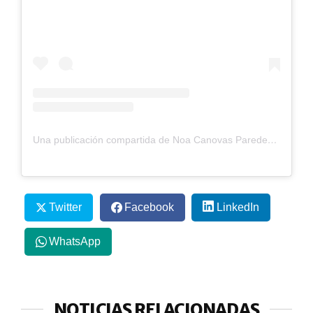
Una publicación compartida de Noa Canovas Paredes (@noacanovas._)
Twitter
Facebook
LinkedIn
WhatsApp
NOTICIAS RELACIONADAS