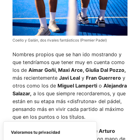
Coello y Galán, dos rivales fantásticos (Premier Padel)
Nombres propios que se han ido mostrando y
que tendríamos que tener muy en cuenta como
los de
Aimar Goñi, Maxi Arce, Giulia Dal Pozzo,
más recientemente
Javi Leal
y
Fran Guerrero
y
otros como los de
Miguel Lamperti
o
Alejandra
Salazar,
a los que siempre recordaremos, y que
están en su etapa más «disfrutona» del pádel,
pensando más en vivir cada partido al máximo
que en los puntos o los títulos.
No por ello hemos de olvidarnos de
Arturo
Valoramos tu privacidad
Coello
y
Agustín Tapia,
que rigen con mano de