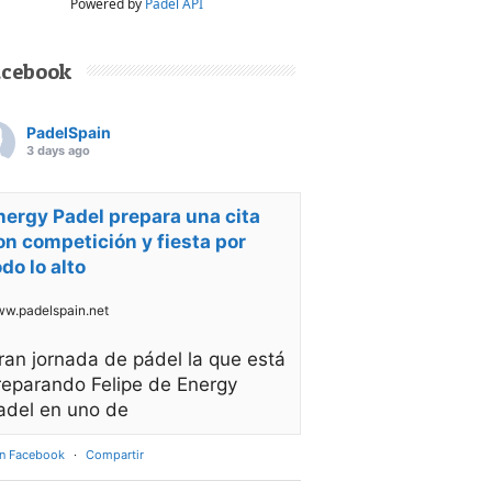
Powered by
Padel API
acebook
PadelSpain
3 days ago
nergy Padel prepara una cita
on competición y fiesta por
odo lo alto
w.padelspain.net
ran jornada de pádel la que está
reparando Felipe de Energy
adel en uno de
en Facebook
·
Compartir