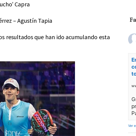
Lucho’ Capra
F
érrez – Agustín Tapia
los resultados que han ido acumulando esta
E
c
t
ww
G
p
P
Ver 