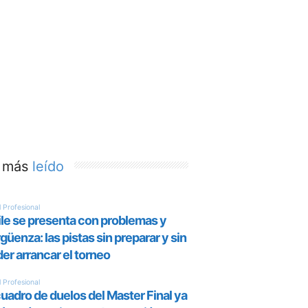
 más
leído