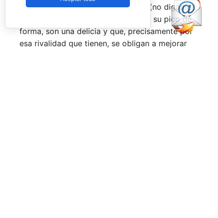
época por lo difícil que es jugarles (no digamos
ya ganarles) y que cuando están en su pico de
forma, son una delicia y que, precisamente por
esa rivalidad que tienen, se obligan a mejorar
constantemente.
Una primera mitad de temporada que ha tenido
grandes anuncios como el de la llegada a
Pretoria o Londres, la celebración de los
Juegos Universitarios
o su presencia en los
Juegos Mediterráneos
y en los
Juegos
Sudamericanos,
y la llegada de aire fresco a la
Federación Española de Pádel,
que parece
estar dando pasos sobre seguro para volver a
ser fuerte a nivel internacional, reordenándose
internamente y consiguiendo una mayor y mejor
visibilidad de sus acciones, todo ello dirigido
por el nuevo presidente,
Don Javier Rodríguez