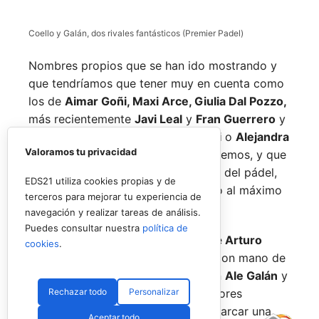
Coello y Galán, dos rivales fantásticos (Premier Padel)
Nombres propios que se han ido mostrando y
que tendríamos que tener muy en cuenta como
los de
Aimar Goñi, Maxi Arce, Giulia Dal Pozzo,
más recientemente
Javi Leal
y
Fran Guerrero
y
otros como los de
Miguel Lamperti
o
Alejandra
Valoramos tu privacidad
Salazar,
a los que siempre recordaremos, y que
están en su etapa más «disfrutona» del pádel,
EDS21 utiliza cookies propias y de
pensando más en vivir cada partido al máximo
terceros para mejorar tu experiencia de
que en los puntos o los títulos.
navegación y realizar tareas de análisis.
Puedes consultar nuestra
política de
No por ello hemos de olvidarnos de
Arturo
cookies
.
Coello
y
Agustín Tapia,
que rigen con mano de
hierro el circuito pero que tienen en
Ale Galán
y
Rechazar todo
Personalizar
en
Fede Chingotto
a dos competidores
sublimes. Dos parejas llamadas a marcar una
Aceptar todo