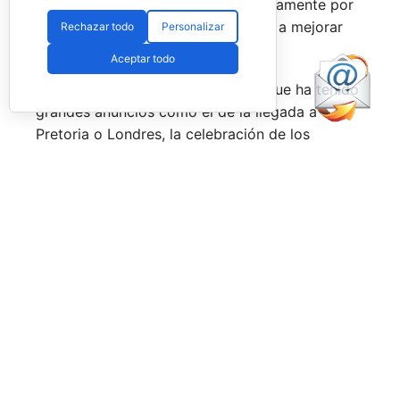
forma, son una delicia y que, precisamente por
esa rivalidad que tienen, se obligan a mejorar
Rechazar todo
Personalizar
constantemente.
Aceptar todo
Una primera mitad de temporada que ha tenido
grandes anuncios como el de la llegada a
Pretoria o Londres, la celebración de los
Juegos Universitarios
o su presencia en los
Juegos Mediterráneos
y en los
Juegos
Sudamericanos,
y la llegada de aire fresco a la
Federación Española de Pádel,
que parece
estar dando pasos sobre seguro para volver a
ser fuerte a nivel internacional, reordenándose
internamente y consiguiendo una mayor y mejor
visibilidad de sus acciones, todo ello dirigido
por el nuevo presidente,
Don Javier Rodríguez
Piris.