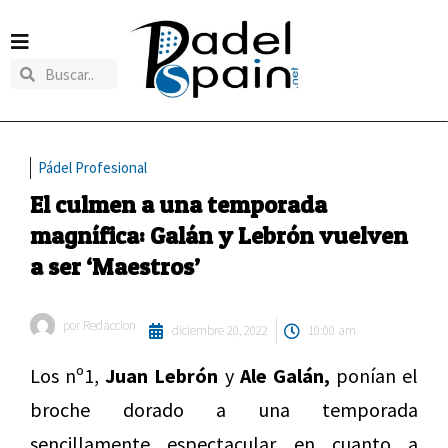
Pádel Profesional
El culmen a una temporada
magnífica: Galán y Lebrón vuelven
a ser ‘Maestros’
por
Redaccion
diciembre 20, 2022
10:00 am
Los nº1,
Juan Lebrón
y
Ale Galán,
ponían el
broche dorado a una temporada
sencillamente espectacular en cuanto a