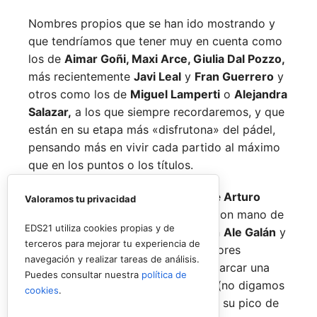
Nombres propios que se han ido mostrando y
que tendríamos que tener muy en cuenta como
los de
Aimar Goñi, Maxi Arce, Giulia Dal Pozzo,
más recientemente
Javi Leal
y
Fran Guerrero
y
otros como los de
Miguel Lamperti
o
Alejandra
Salazar,
a los que siempre recordaremos, y que
están en su etapa más «disfrutona» del pádel,
pensando más en vivir cada partido al máximo
que en los puntos o los títulos.
No por ello hemos de olvidarnos de
Arturo
Valoramos tu privacidad
Coello
y
Agustín Tapia,
que rigen con mano de
EDS21 utiliza cookies propias y de
hierro el circuito pero que tienen en
Ale Galán
y
terceros para mejorar tu experiencia de
en
Fede Chingotto
a dos competidores
navegación y realizar tareas de análisis.
sublimes. Dos parejas llamadas a marcar una
Puedes consultar nuestra
política de
época por lo difícil que es jugarles (no digamos
cookies
.
ya ganarles) y que cuando están en su pico de