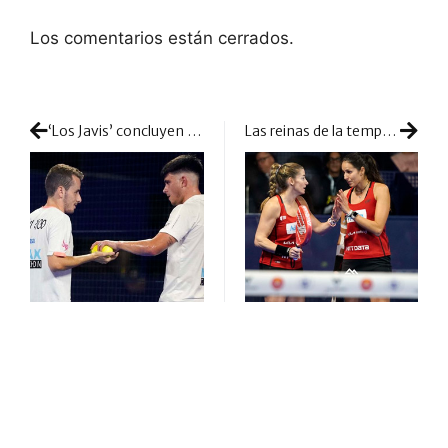
Los comentarios están cerrados.
‘Los Javis’ concluyen su aventura: 2023 les unirá a nuevos compañeros
Las reinas de la temporada: así gestaron Salazar y Triay su corona de Maestras y su número 1