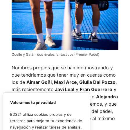
Coello y Galán, dos rivales fantásticos (Premier Padel)
Nombres propios que se han ido mostrando y
que tendríamos que tener muy en cuenta como
los de
Aimar Goñi, Maxi Arce, Giulia Dal Pozzo,
más recientemente
Javi Leal
y
Fran Guerrero
y
otros como los de
Miguel Lamperti
o
Alejandra
Valoramos tu privacidad
Salazar,
a los que siempre recordaremos, y que
están en su etapa más «disfrutona» del pádel,
EDS21 utiliza cookies propias y de
pensando más en vivir cada partido al máximo
terceros para mejorar tu experiencia de
que en los puntos o los títulos.
navegación y realizar tareas de análisis.