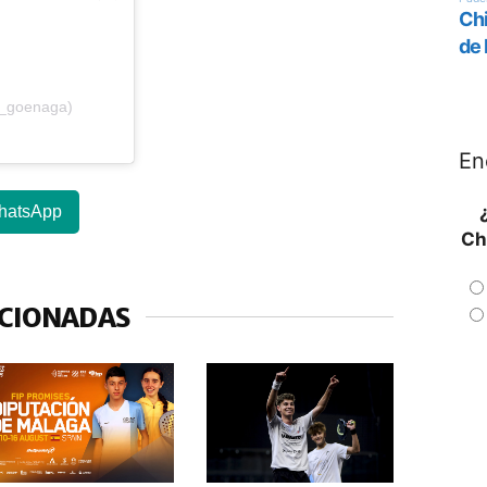
i_goenaga)
En
hatsApp
Ch
ACIONADAS