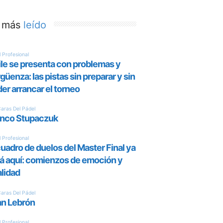
 más
leído