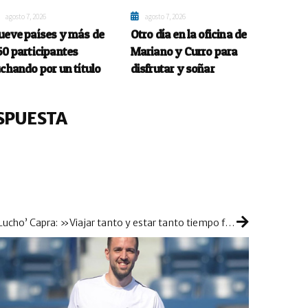
agosto 7, 2026
agosto 7, 2026
ueve países y más de
Otro día en la oficina de
50 participantes
Mariano y Curro para
uchando por un título
disfrutar y soñar
SPUESTA
B
p
‘Lucho’ Capra: »Viajar tanto y estar tanto tiempo fuera ha sido sin duda lo más duro de este año»
su