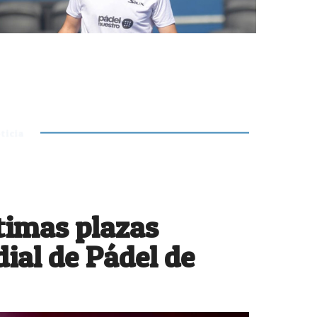
A
F
ticia
s
i
ltimas plazas
ial de Pádel de