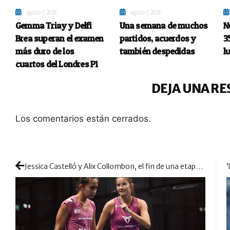
agosto 7, 2026
agosto 7, 2026
Gemma Triay y Delfi
Una semana de muchos
N
Brea superan el examen
partidos, acuerdos y
3
más duro de los
también despedidas
l
cuartos del Londres P1
DEJA UNA RE
Los comentarios están cerrados.
Jessica Castelló y Alix Collombon, el fin de una etapa de éxitos pero también altibajos