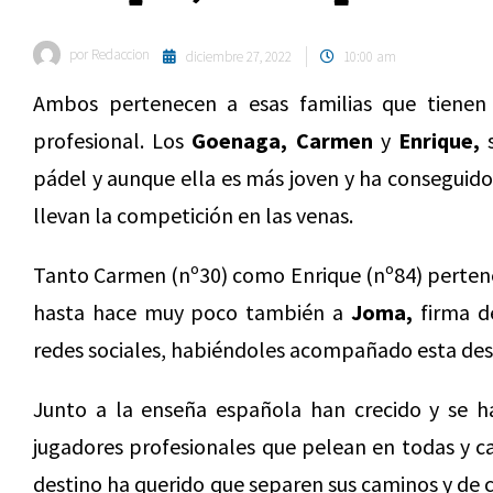
por
Redaccion
diciembre 27, 2022
10:00 am
Ambos pertenecen a esas familias que tienen
profesional. Los
Goenaga, Carmen
y
Enrique,
s
pádel y aunque ella es más joven y ha conseguido 
llevan la competición en las venas.
Tanto Carmen (nº30) como Enrique (nº84) perten
hasta hace muy poco también a
Joma,
firma de
redes sociales, habiéndoles acompañado esta des
Junto a la enseña española han crecido y se 
jugadores profesionales que pelean en todas y ca
destino ha querido que separen sus caminos y de c