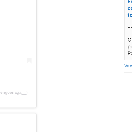
E
c
t
ww
G
p
P
Ver 
mengoenaga__)