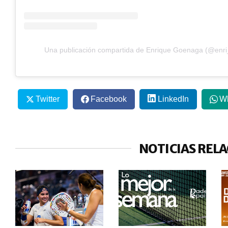
Una publicación compartida de Enrique Goenaga (@enr
Twitter
Facebook
LinkedIn
W
NOTICIAS REL