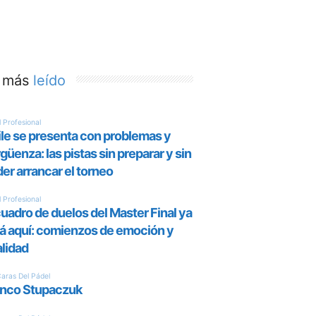
 más
leído