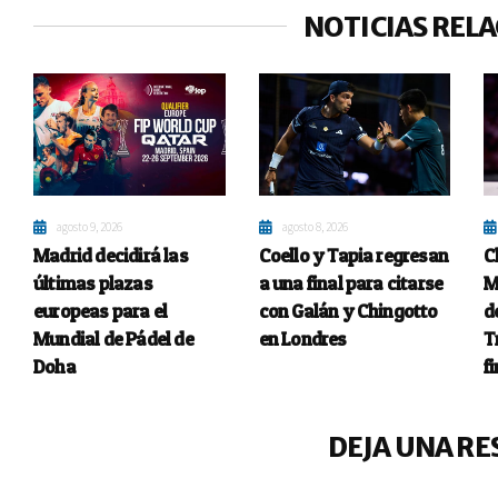
NOTICIAS REL
agosto 9, 2026
agosto 8, 2026
Madrid decidirá las
Coello y Tapia regresan
C
últimas plazas
a una final para citarse
M
europeas para el
con Galán y Chingotto
d
Mundial de Pádel de
en Londres
T
Doha
f
DEJA UNA RE