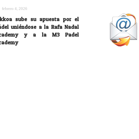
febrero 4, 2026
ikkoa sube su apuesta por el
ádel uniéndose a la Rafa Nadal
cademy y a la M3 Padel
cademy
Material
febrero 21, 2026
xperiencia total para el nuevo
chaje de adidas: Borja Yribarren