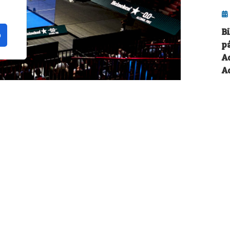
B
o
p
A
A
curso deportivo, y conviene hacer una
os 6-7 meses del pádel en 2026, un pequeño
o de lo peor.
n de diferentes actores y actrices del
de contenido que día a día están inmersos en
E
llo, voces más que autorizadas para opinar
fi
mporada.