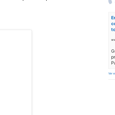
E
c
t
ww
G
p
P
Ver 