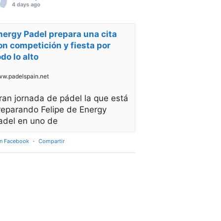
4 days ago
nergy Padel prepara una cita
on competición y fiesta por
odo lo alto
w.padelspain.net
ran jornada de pádel la que está
reparando Felipe de Energy
adel en uno de
en Facebook
·
Compartir