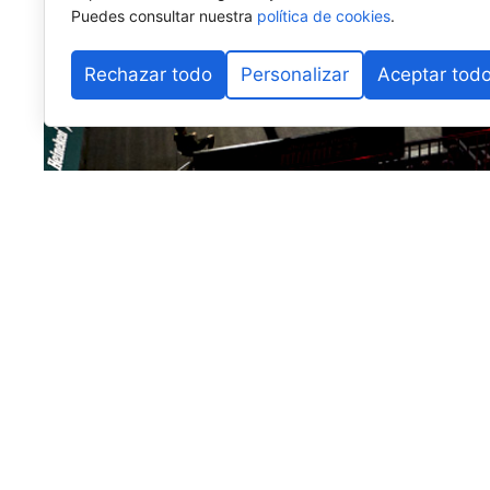
Puedes consultar nuestra
política de cookies
.
Rechazar todo
Personalizar
Aceptar tod
Llegamos al ecuador de la temporada, a la mitad del 
pequeña retrospectiva de lo que han sido los primer
recuerdo para no olvidarnos de lo mejor, pero tampoc
A lo largo de estas semanas iremos palpando la opinió
universo pádel, en concreto periodistas o creadores 
la actualidad del deporte de la pala y que son, por e
sobre lo que nos ha dejado la primera parte de la te