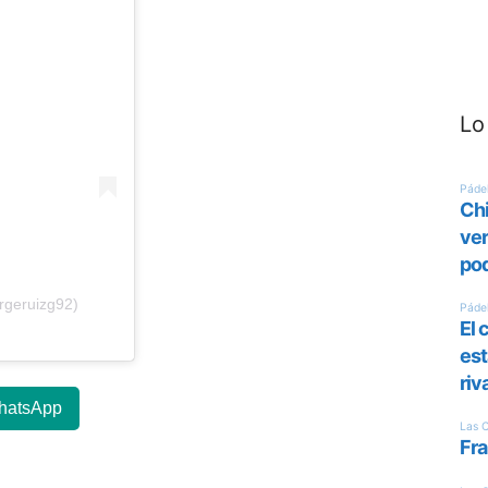
Lo
rgeruizg92)
hatsApp