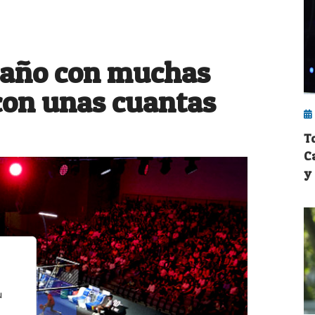
 año con muchas
con unas cuantas
T
C
y 
u