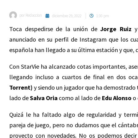
por
Redaccion
diciembre 29, 2022
1:30 pm
Toca despedirse de la unión de
Jorge Ruiz
y
anunciado en su perfil de Instagram que los cu
española han llegado a su última estación y que, 
Con StarVie ha alcanzado cotas importantes, asen
llegando incluso a cuartos de final en dos oc
Torrent)
y siendo un jugador que ha demostrado 
lado de
Salva Oria
como al lado de
Edu Alonso
o
Quizá le ha faltado algo de regularidad y ter
pareja de juego, pero no dudamos que el cántabr
proyecto con novedades. No os podemos decir