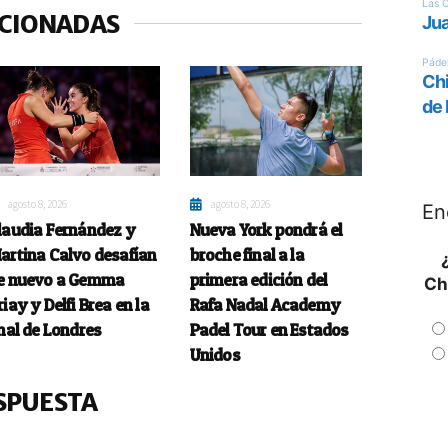
ACIONADAS
agosto 8, 2026
agosto 8, 2026
En
laudia Fernández y
Nueva York pondrá el
artina Calvo desafían
broche final a la
e nuevo a Gemma
primera edición del
Ch
riay y Delfi Brea en la
Rafa Nadal Academy
inal de Londres
Padel Tour en Estados
Unidos
SPUESTA