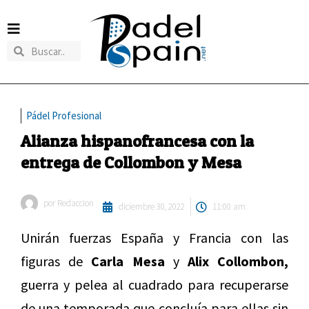
Pádel Profesional
Alianza hispanofrancesa con la
entrega de Collombon y Mesa
por
Redaccion
diciembre 30, 2022
11:00 am
Unirán fuerzas España y Francia con las
figuras de
Carla Mesa
y
Alix Collombon,
guerra y pelea al cuadrado para recuperarse
de una temporada que concluía para ellas sin