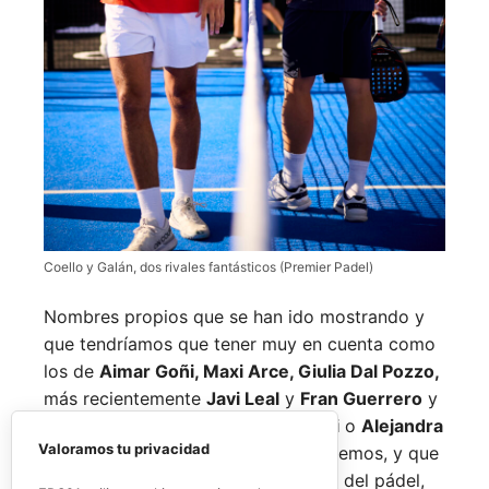
Coello y Galán, dos rivales fantásticos (Premier Padel)
Nombres propios que se han ido mostrando y
que tendríamos que tener muy en cuenta como
los de
Aimar Goñi, Maxi Arce, Giulia Dal Pozzo,
más recientemente
Javi Leal
y
Fran Guerrero
y
otros como los de
Miguel Lamperti
o
Alejandra
Valoramos tu privacidad
Salazar,
a los que siempre recordaremos, y que
están en su etapa más «disfrutona» del pádel,