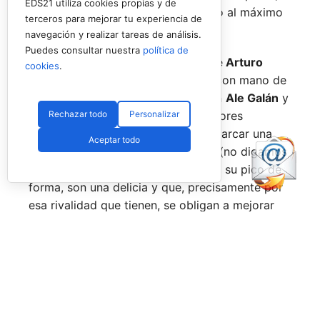
EDS21 utiliza cookies propias y de
pensando más en vivir cada partido al máximo
terceros para mejorar tu experiencia de
que en los puntos o los títulos.
navegación y realizar tareas de análisis.
Puedes consultar nuestra
política de
No por ello hemos de olvidarnos de
Arturo
cookies
.
Coello
y
Agustín Tapia,
que rigen con mano de
hierro el circuito pero que tienen en
Ale Galán
y
Rechazar todo
Personalizar
en
Fede Chingotto
a dos competidores
sublimes. Dos parejas llamadas a marcar una
Aceptar todo
época por lo difícil que es jugarles (no digamos
ya ganarles) y que cuando están en su pico de
forma, son una delicia y que, precisamente por
esa rivalidad que tienen, se obligan a mejorar
constantemente.
Una primera mitad de temporada que ha tenido
grandes anuncios como el de la llegada a
Pretoria o Londres, la celebración de los
Juegos Universitarios
o su presencia en los