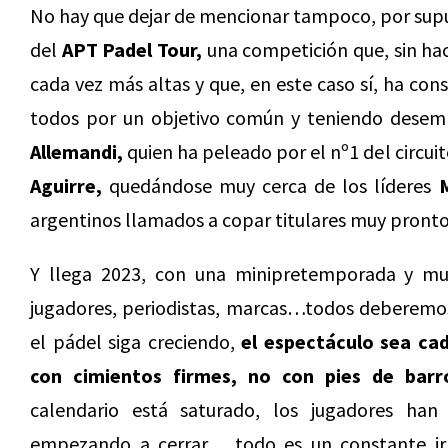
No hay que dejar de mencionar tampoco, por supue
del
APT Padel Tour,
una competición que, sin ha
cada vez más altas y que, en este caso sí, ha con
todos por un objetivo común y teniendo dese
Allemandi,
quien ha peleado por el nº1 del circui
Aguirre,
quedándose muy cerca de los líderes
argentinos llamados a copar titulares muy pronto
Y llega 2023, con una minipretemporada y muc
jugadores, periodistas, marcas…todos deberemos
el pádel siga creciendo,
el espectáculo sea ca
con cimientos firmes, no con pies de barr
calendario está saturado, los jugadores ha
empezando a cerrar… todo es un constante ir 