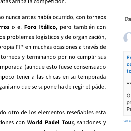
atas arriba la competición.
mo nunca antes había ocurrido, con torneos
F
rros
o el
Foro Itálico,
pero también con
 problemas logísticos y de organización,
propia FIP en muchas ocasiones a través de
s torneos y terminando por no cumplir sus
E
c
temporada (aunque esto fuese consensuado
t
ampoco tener a las chicas en su temporada
ww
ganismo que se supone ha de regir el pádel
G
p
P
do otro de los elementos reseñables esta
ciones con
World Padel Tour,
sanciones y
Ver 