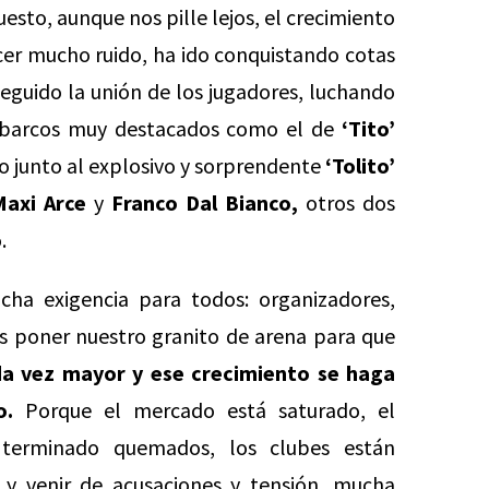
sto, aunque nos pille lejos, el crecimiento
cer mucho ruido, ha ido conquistando cotas
seguido la unión de los jugadores, luchando
mbarcos muy destacados como el de
‘Tito’
to junto al explosivo y sorprendente
‘Tolito’
Maxi Arce
y
Franco Dal Bianco,
otros dos
.
ha exigencia para todos: organizadores,
 poner nuestro granito de arena para que
da vez mayor y ese crecimiento se haga
o.
Porque el mercado está saturado, el
n terminado quemados, los clubes están
y venir de acusaciones y tensión, mucha