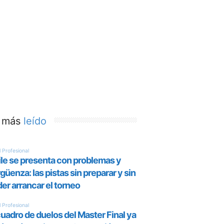
 más
leído