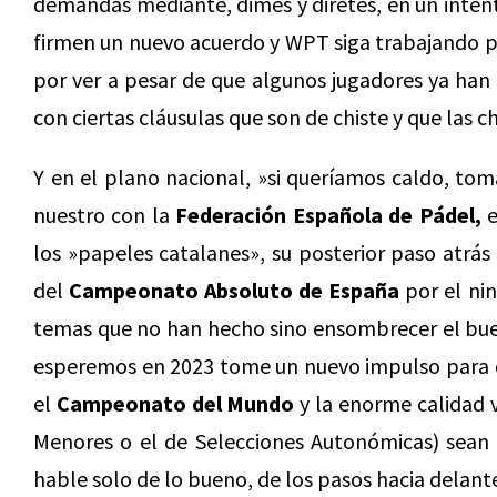
demandas mediante, dimes y diretes, en un intent
firmen un nuevo acuerdo y WPT siga trabajando po
por ver a pesar de que algunos jugadores ya ha
con ciertas cláusulas que son de chiste y que las ch
Y en el plano nacional, »si queríamos caldo, to
nuestro con la
Federación Española de Pádel,
e
los »papeles catalanes», su posterior paso atrás 
del
Campeonato Absoluto de España
por el ni
temas que no han hecho sino ensombrecer el buen
esperemos en 2023 tome un nuevo impulso para qu
el
Campeonato del Mundo
y la enorme calidad 
Menores o el de Selecciones Autonómicas) sean l
hable solo de lo bueno, de los pasos hacia delant