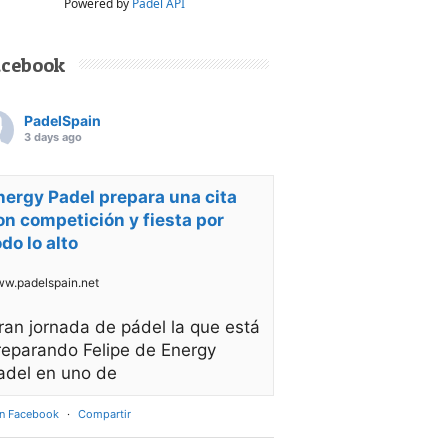
Powered by
Padel API
acebook
PadelSpain
3 days ago
nergy Padel prepara una cita
on competición y fiesta por
odo lo alto
w.padelspain.net
ran jornada de pádel la que está
reparando Felipe de Energy
adel en uno de
en Facebook
·
Compartir