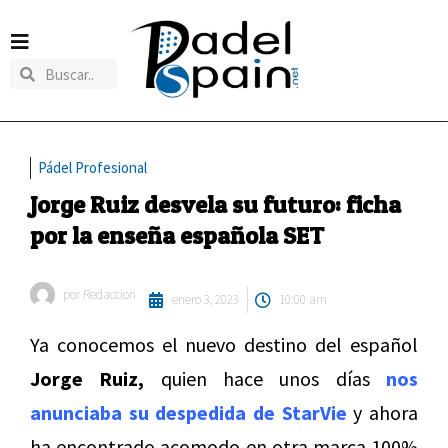
Pádel Profesional
Jorge Ruiz desvela su futuro: ficha
por la enseña española SET
por
Redaccion
enero 3, 2023
10:00 am
Ya conocemos el nuevo destino del español
Jorge Ruiz,
quien hace unos días
nos
anunciaba su despedida de StarVie
y ahora
ha encontrado acomodo en otra marca 100%