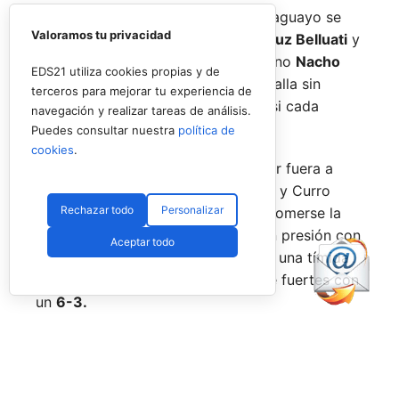
El joven español y su escudero paraguayo se
Valoramos tu privacidad
medían a la experiencia de
Juan Cruz Belluati
y
a su compañero, el también argentino
Nacho
EDS21 utiliza cookies propias y de
Piotto,
en un duelo que fue una batalla sin
terceros para mejorar tu experiencia de
cuartel pero de dominio alterno casi cada
navegación y realizar tareas de análisis.
punto.
Puedes consultar nuestra
política de
cookies
.
Y es que tras dar la sorpresa y dejar fuera a
Javi Leal
y
Fran Guerrero,
Mariano y Curro
Rechazar todo
Personalizar
querían más, y salieron directos a comerse la
pista. Un buen parcial de inicio, con presión con
Aceptar todo
su saque y también al resto, les dio una tímida
ventaja que ampliaron para hacerse fuertes con
un
6-3.
Pero Belluati y Piotto no habían dicho su última
palabra, y también quisieron ser protagonistas;
afilaron sus palas y subieron las prestaciones,