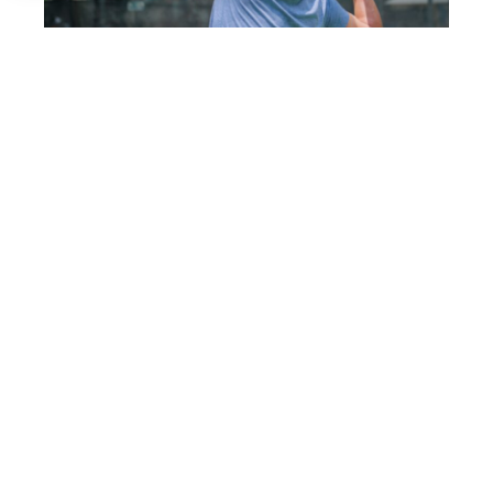
Uno de los jugadores del torneo en USA (RNA)
La prueba de
Nueva York
pondrá fin a un
circuito que también ha pasado por
Miami
y
Texas
, consolidando el estreno del proyecto en
uno de los mercados con mayor crecimiento
para el pádel. La expansión a Estados Unidos
supone un nuevo paso en la internacionalización
del tour, que ya cuenta con presencia en países
como
España, Italia, Alemania, Polonia y Reino
Unido.
Desde la
Rafa Nadal Academy
valoran de forma
positiva la acogida de esta primera edición al
otro lado del Atlántico. El circuito ha reunido a