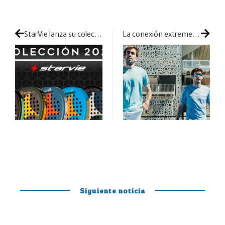
StarVie lanza su colección 2023 con muchas novedades
La conexión extremeña de ‘Pincho’ y Diestro se da una nueva oportunidad: cambio rocambolesco a su situación
Siguiente noticia