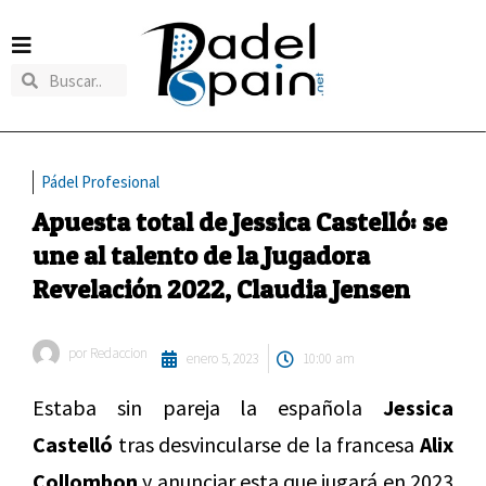
Pádel Profesional
Apuesta total de Jessica Castelló: se
une al talento de la Jugadora
Revelación 2022, Claudia Jensen
por
Redaccion
enero 5, 2023
10:00 am
Estaba sin pareja la española
Jessica
Castelló
tras desvincularse de la francesa
Alix
Collombon
y anunciar esta que jugará en 2023