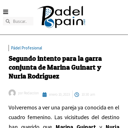
Pádel Profesional
Segundo intento para la garra
conjunta de Marina Guinart y
Nuria Rodríguez
por
Redaccion
enero 10, 2023
10:30 am
Volveremos a ver una pareja ya conocida en el
cuadro femenino. Las vicisitudes del destino
han querido que
Marina Guinart
y
Nuria