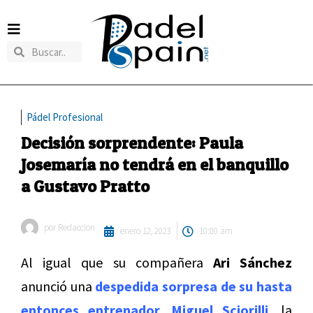
Pádel Profesional
Decisión sorprendente: Paula
Josemaría no tendrá en el banquillo
a Gustavo Pratto
por
Redaccion
enero 12, 2023
10:00 am
Al igual que su compañera
Ari Sánchez
anunció una
despedida sorpresa de su hasta
entonces entrenador, Miguel Sciorilli,
la