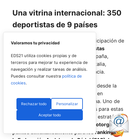
Una vitrina internacional: 350
deportistas de 9 países
La competición contará con la participación de
Valoramos tu privacidad
alrededor de 350 jóvenes deportistas
EDS21 utiliza cookies propias y de
procedentes de nueve naciones:
España,
terceros para mejorar tu experiencia de
Dinamarca,
Gran Bretaña,
México,
Italia,
navegación y realizar tareas de análisis.
Portugal,
Argentina,
Rumanía y
Francia.
Puedes consultar nuestra
política de
cookies
.
El cuadro de competición abarcará desde la
categoría
alevín hasta júnior
, tanto en
modalidad masculina como femenina. Uno de
Rechazar todo
Personalizar
los grandes atractivos competitivos para estas
Aceptar todo
promesas del pádel es su alto valor estratégico
en el escalafón oficial: el certamen
otorga
puntos simultáneamente para los rankings de