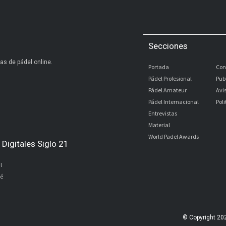
Secciones
as de pádel online.
Portada
Con
Pádel Profesional
Pub
Pádel Amateur
Avi
Pádel Internacional
Pol
Entrevistas
Material
World Padel Awards
Digitales Siglo 21
l
bé
© Copyright 20