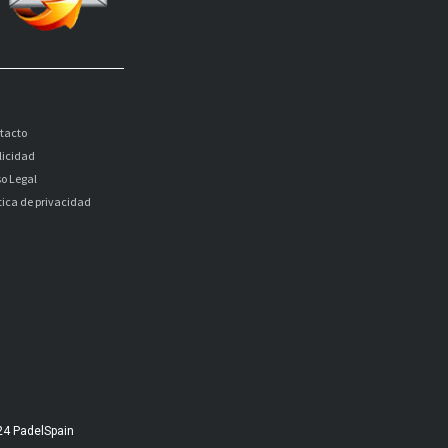
tacto
licidad
so Legal
itica de privacidad
24 PadelSpain