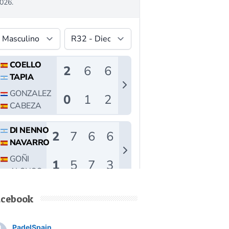
acebook
PadelSpain