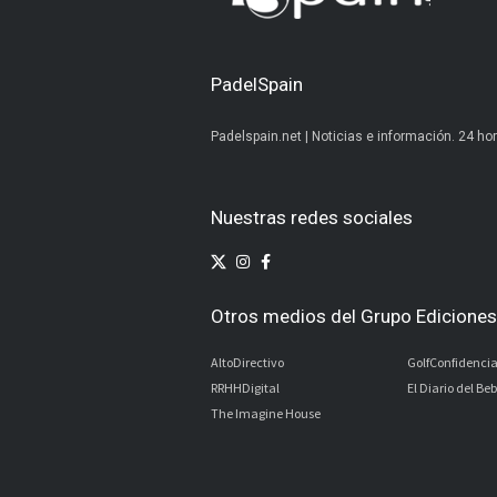
PadelSpain
Padelspain.net | Noticias e información. 24 hor
Nuestras redes sociales
Otros medios del Grupo Ediciones 
AltoDirectivo
GolfConfidencia
RRHHDigital
El Diario del Be
The Imagine House