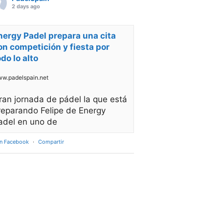
2 days ago
nergy Padel prepara una cita
on competición y fiesta por
odo lo alto
w.padelspain.net
ran jornada de pádel la que está
reparando Felipe de Energy
adel en uno de
en Facebook
·
Compartir