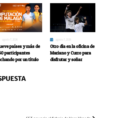
agosto 7, 2026
agosto 7, 2026
ueve países y más de
Otro día en la oficina de
50 participantes
Mariano y Curro para
uchando por un título
disfrutar y soñar
SPUESTA