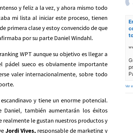
intenso y feliz a la vez, y ahora mismo todo
ba mi lista al iniciar este proceso, tienen
E
 de primera clase y estoy convencido de que
c
t
 afirmaba por su parte Daniel Windahl.
ww
ranking WPT aunque su objetivo es llegar a
G
 el pádel sueco es obviamente importante
p
rse valer internacionalmente, sobre todo
P
porte.
Ver 
 escandinavo y tiene un enorme potencial.
e Daniel, también aumentarán los éxitos
ue realmente le gustan nuestros productos y
ye
Jordi Vives,
responsable de marketing y