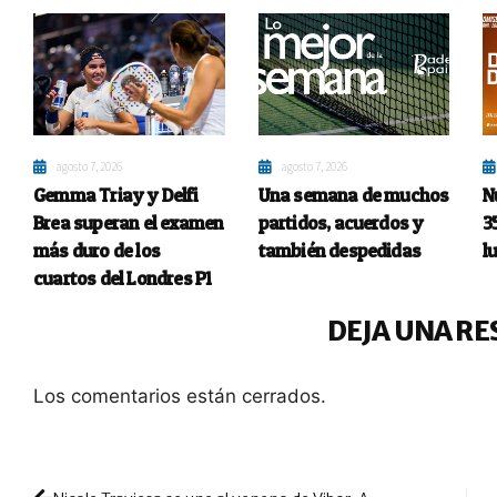
agosto 7, 2026
agosto 7, 2026
Gemma Triay y Delfi
Una semana de muchos
N
Brea superan el examen
partidos, acuerdos y
3
más duro de los
también despedidas
l
cuartos del Londres P1
DEJA UNA RE
Los comentarios están cerrados.