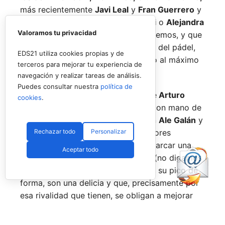
más recientemente
Javi Leal
y
Fran Guerrero
y
otros como los de
Miguel Lamperti
o
Alejandra
Valoramos tu privacidad
Salazar,
a los que siempre recordaremos, y que
están en su etapa más «disfrutona» del pádel,
EDS21 utiliza cookies propias y de
pensando más en vivir cada partido al máximo
terceros para mejorar tu experiencia de
que en los puntos o los títulos.
navegación y realizar tareas de análisis.
Puedes consultar nuestra
política de
No por ello hemos de olvidarnos de
Arturo
cookies
.
Coello
y
Agustín Tapia,
que rigen con mano de
hierro el circuito pero que tienen en
Ale Galán
y
Rechazar todo
Personalizar
en
Fede Chingotto
a dos competidores
sublimes. Dos parejas llamadas a marcar una
Aceptar todo
época por lo difícil que es jugarles (no digamos
ya ganarles) y que cuando están en su pico de
forma, son una delicia y que, precisamente por
esa rivalidad que tienen, se obligan a mejorar
constantemente.