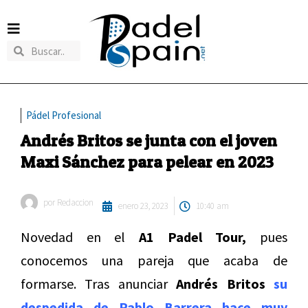
Pádel Profesional
Andrés Britos se junta con el joven
Maxi Sánchez para pelear en 2023
por
Redaccion
enero 23, 2023
10:40 am
Novedad en el
A1 Padel Tour,
pues
conocemos una pareja que acaba de
formarse. Tras anunciar
Andrés Britos
su
despedida de Pablo Barrera hace muy