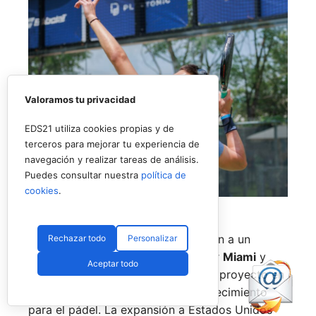
Valoramos tu privacidad
EDS21 utiliza cookies propias y de
terceros para mejorar tu experiencia de
navegación y realizar tareas de análisis.
Puedes consultar nuestra
política de
cookies
.
Uno de los jugadores del torneo en USA (RNA)
La prueba de
Nueva York
pondrá fin a un
Rechazar todo
Personalizar
circuito que también ha pasado por
Miami
y
Aceptar todo
Texas
, consolidando el estreno del proyecto en
uno de los mercados con mayor crecimiento
para el pádel. La expansión a Estados Unidos