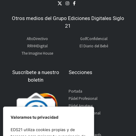
Otros medios del Grupo Ediciones Digitales Siglo
21
AltoDirectivo
GolfConfidencial
RRHHDigital
El Diario del Bebé
The Imagine House
Suscríbete a nuestro
Secciones
boletín
Portada
Pádel Profesional
Pádel Amateur
Pádel Internacional
Valoramos tu privacidad
Entrevistas
Material
EDS21 utiliza cookies propias y de
World Padel Awards