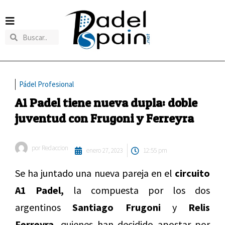
Pádel Profesional
A1 Padel tiene nueva dupla: doble
juventud con Frugoni y Ferreyra
por
Redaccion
enero 27, 2023
12:55 pm
Se ha juntado una nueva pareja en el
circuito
A1 Padel,
la compuesta por los dos
argentinos
Santiago Frugoni
y
Relis
Ferreyra,
quienes han decidido apostar por