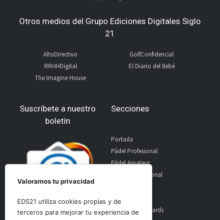
Otros medios del Grupo Ediciones Digitales Siglo
21
AltoDirectivo
GolfConfidencial
RRHHDigital
El Diario del Bebé
The Imagine House
Suscríbete a nuestro
Secciones
boletín
Portada
Pádel Profesional
Pádel Amateur
Pádel Internacional
Valoramos tu privacidad
Entrevistas
Material
EDS21 utiliza cookies propias y de
World Padel Awards
terceros para mejorar tu experiencia de
Contacto