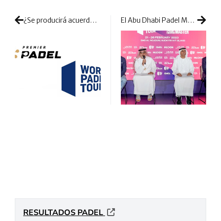
¿Se producirá acuerdo entre Premier Padel y WPT?
El Abu Dhabi Padel Master da la bienvenida a su cuadro de competición: la temporada empieza con emociones fuertes