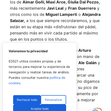
los de
Aimar Goñi, Maxi Arce, Giulia Dal Pozzo,
más recientemente
Javi Leal
y
Fran Guerrero
y
otros como los de
Miguel Lamperti
o
Alejandra
Salazar,
a los que siempre recordaremos, y que
están en su etapa más «disfrutona» del pádel,
pensando más en vivir cada partido al máximo
que en los puntos o los títulos.
No por ello hemos de olvidarnos de
Arturo
Valoramos tu privacidad
Coello
y
Agustín Tapia,
que rigen con mano de
EDS21 utiliza cookies propias y de
hierro el circuito pero que tienen en
Ale Galán
y
terceros para mejorar tu experiencia de
en
Fede Chingotto
a dos competidores
navegación y realizar tareas de análisis.
sublimes. Dos parejas llamadas a marcar una
Puedes consultar nuestra
política de
época por lo difícil que es jugarles (no digamos
cookies
.
ya ganarles) y que cuando están en su pico de
forma, son una delicia y que, precisamente por
esa rivalidad que tienen, se obligan a mejorar
Rechazar todo
Personalizar
constantemente.
Aceptar todo