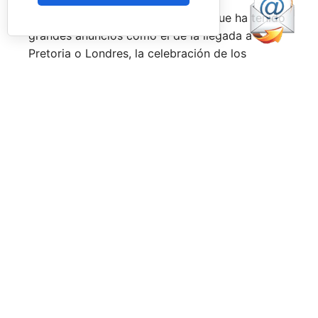
Una primera mitad de temporada que ha tenido
grandes anuncios como el de la llegada a
Pretoria o Londres, la celebración de los
Juegos Universitarios
o su presencia en los
Juegos Mediterráneos
y en los
Juegos
Sudamericanos,
y la llegada de aire fresco a la
Federación Española de Pádel,
que parece
estar dando pasos sobre seguro para volver a
ser fuerte a nivel internacional, reordenándose
internamente y consiguiendo una mayor y mejor
visibilidad de sus acciones, todo ello dirigido
por el nuevo presidente,
Don Javier Rodríguez
Piris.