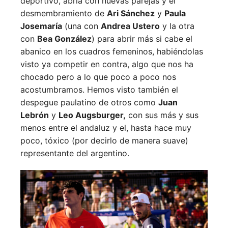
deportivo, abría con nuevas parejas y el
desmembramiento de
Ari Sánchez
y
Paula
Josemaría
(una con
Andrea Ustero
y la otra
con
Bea González
) para abrir más si cabe el
abanico en los cuadros femeninos, habiéndolas
visto ya competir en contra, algo que nos ha
chocado pero a lo que poco a poco nos
acostumbramos. Hemos visto también el
despegue paulatino de otros como
Juan
Lebrón
y
Leo Augsburger,
con sus más y sus
menos entre el andaluz y el, hasta hace muy
poco, tóxico (por decirlo de manera suave)
representante del argentino.