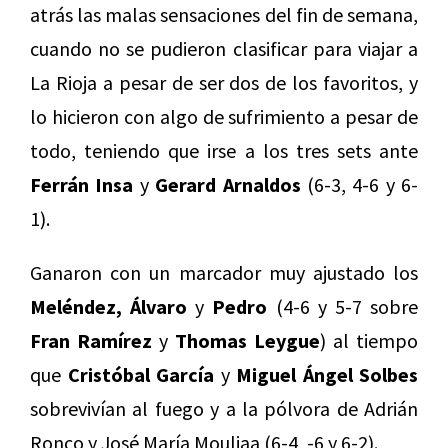
atrás las malas sensaciones del fin de semana,
cuando no se pudieron clasificar para viajar a
La Rioja a pesar de ser dos de los favoritos, y
lo hicieron con algo de sufrimiento a pesar de
todo, teniendo que irse a los tres sets ante
Ferrán Insa
y
Gerard Arnaldos
(6-3, 4-6 y 6-
1).
Ganaron con un marcador muy ajustado los
Meléndez, Álvaro
y
Pedro
(4-6 y 5-7 sobre
Fran Ramírez
y
Thomas Leygue
) al tiempo
que
Cristóbal García
y
Miguel Ángel Solbes
sobrevivían al fuego y a la pólvora de Adrián
Ronco y José María Mouliaa (6-4, -6 y 6-2).