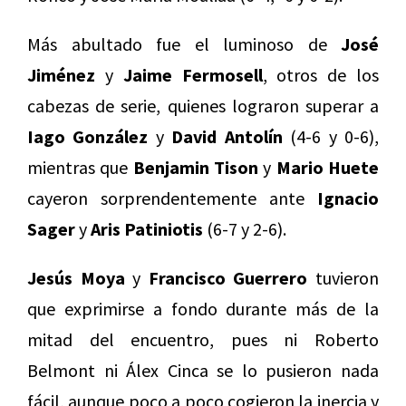
Más abultado fue el luminoso de
José
Jiménez
y
Jaime Fermosell
, otros de los
cabezas de serie, quienes lograron superar a
Iago González
y
David Antolín
(4-6 y 0-6),
mientras que
Benjamin Tison
y
Mario Huete
cayeron sorprendentemente ante
Ignacio
Sager
y
Aris Patiniotis
(6-7 y 2-6).
Jesús Moya
y
Francisco Guerrero
tuvieron
que exprimirse a fondo durante más de la
mitad del encuentro, pues ni Roberto
Belmont ni Álex Cinca se lo pusieron nada
fácil, aunque poco a poco cogieron la inercia y