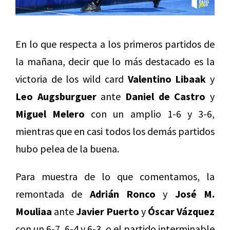
En lo que respecta a los primeros partidos de
la mañana, decir que lo más destacado es la
victoria de los wild card
Valentino Libaak
y
Leo Augsburguer
ante
Daniel de Castro
y
Miguel Melero
con un amplio 1-6 y 3-6,
mientras que en casi todos los demás partidos
hubo pelea de la buena.
Para muestra de lo que comentamos, la
remontada de
Adrián Ronco
y
José M.
Mouliaa
ante
Javier Puerto
y
Óscar Vázquez
con un 6-7, 6-4 y 6-3, o el partido interminable