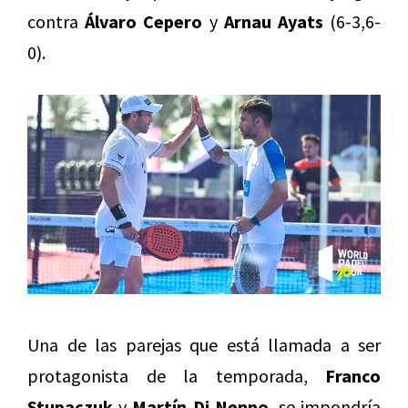
contra
Álvaro Cepero
y
Arnau Ayats
(6-3,6-
0).
Una de las parejas que está llamada a ser
protagonista de la temporada,
Franco
Stupaczuk
y
Martín Di Nenno
, se impondría