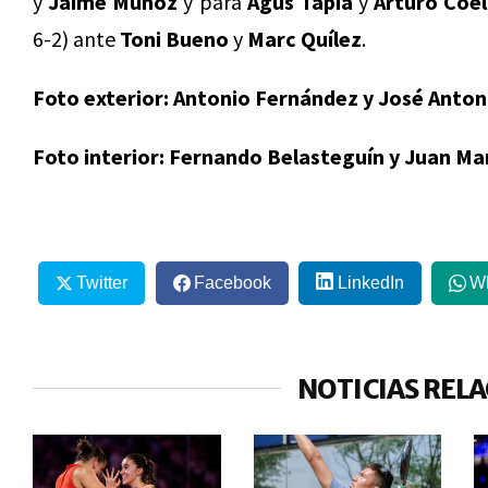
y
Jaime Muñoz
y para
Agus Tapia
y
Arturo Coel
6-2) ante
Toni Bueno
y
Marc Quílez
.
Foto exterior: Antonio Fernández y José Antoni
Foto interior: Fernando Belasteguín y Juan Mar
Twitter
Facebook
LinkedIn
W
NOTICIAS REL