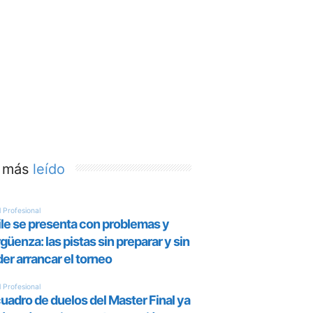
 más
leído