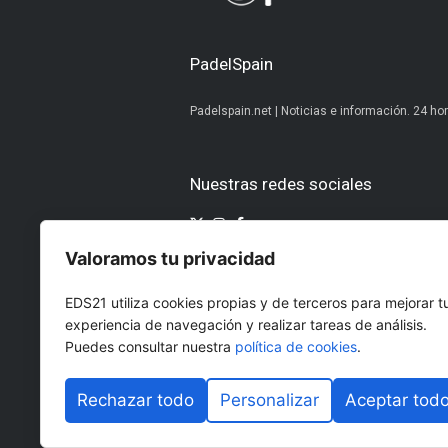
PadelSpain
Padelspain.net | Noticias e información. 24 hor
Nuestras redes sociales
Valoramos tu privacidad
Otros medios del Grupo Ediciones 
EDS21 utiliza cookies propias y de terceros para mejorar t
AltoDirectivo
GolfConfidencia
experiencia de navegación y realizar tareas de análisis.
RRHHDigital
El Diario del Be
Puedes consultar nuestra
política de cookies
.
The Imagine House
Rechazar todo
Personalizar
Aceptar tod