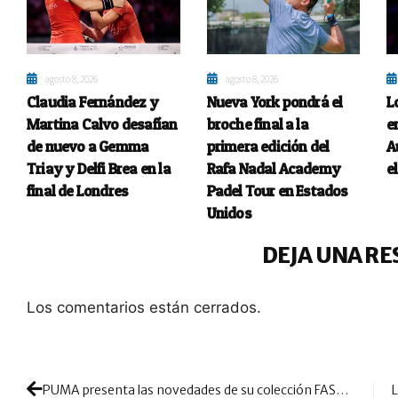
agosto 8, 2026
agosto 8, 2026
Claudia Fernández y
Nueva York pondrá el
L
Martina Calvo desafían
broche final a la
e
de nuevo a Gemma
primera edición del
A
Triay y Delfi Brea en la
Rafa Nadal Academy
e
final de Londres
Padel Tour en Estados
Unidos
DEJA UNA RE
Los comentarios están cerrados.
PUMA presenta las novedades de su colección FASTER PADEL para la temporada 2023