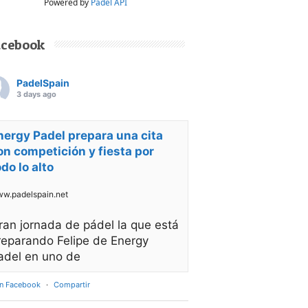
Powered by
Padel API
acebook
PadelSpain
3 days ago
nergy Padel prepara una cita
on competición y fiesta por
odo lo alto
w.padelspain.net
ran jornada de pádel la que está
reparando Felipe de Energy
adel en uno de
en Facebook
·
Compartir