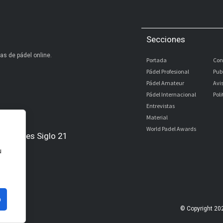
Secciones
as de pádel online.
Portada
Con
Pádel Profesional
Pub
Pádel Amateur
Avi
Pádel Internacional
Pol
Entrevistas
Material
World Padel Awards
Digitales Siglo 21
u
l
bé
o
© Copyright 20