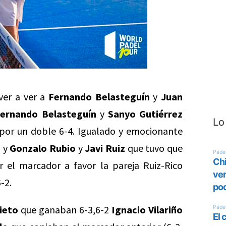
ver a ver a
Fernando Belasteguín
y
Juan
ernando Belasteguín
y
Sanyo Gutiérrez
Lo
por un doble 6-4. Igualado y emocionante
o
y
Gonzalo Rubio
y
Javi Ruiz
que tuvo que
 el marcador a favor la pareja Ruiz-Rico
-2.
Nieto
que ganaban 6-3,6-2
Ignacio Vilariño