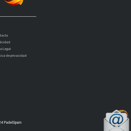
tacto
licidad
so Legal
itica de privacidad
24 PadelSpain