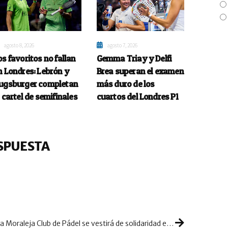
agosto 8, 2026
agosto 7, 2026
os favoritos no fallan
Gemma Triay y Delfi
n Londres: Lebrón y
Brea superan el examen
ugsburger completan
más duro de los
l cartel de semifinales
cuartos del Londres P1
SPUESTA
La Moraleja Club de Pádel se vestirá de solidaridad en favor de las víctimas del terremoto de Siria y Turquía