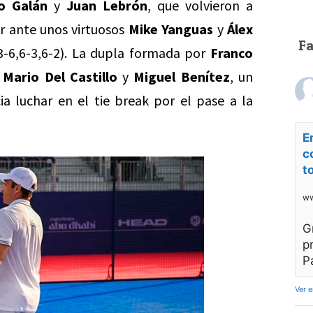
ro Galán
y
Juan Lebrón
, que volvieron a
ar ante unos virtuosos
Mike Yanguas
y
Álex
F
(3-6,6-3,6-2). La dupla formada por
Franco
a
Mario Del Castillo
y
Miguel Benítez
, un
a luchar en el tie break por el pase a la
E
c
t
ww
G
p
P
Ver 