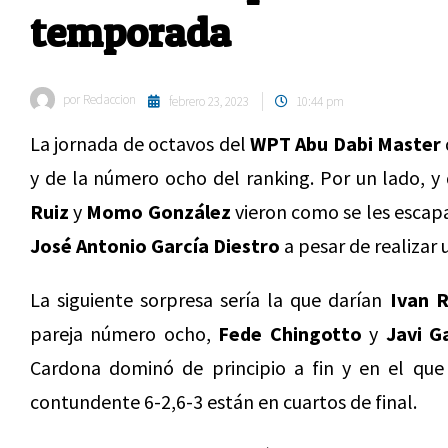
temporada
por
Redaccion
febrero 23, 2023
10:44 pm
La jornada de octavos del
WPT Abu Dabi Master
y de la número ocho del ranking. Por un lado, 
Ruiz
y
Momo González
vieron como se les escap
José Antonio García Diestro
a pesar de realizar 
La siguiente sorpresa sería la que darían
Ivan 
pareja número ocho,
Fede Chingotto
y
Javi G
Cardona dominó de principio a fin y en el que 
contundente 6-2,6-3 están en cuartos de final.