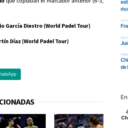
lo
que copiaban el marcador anterior (6-3,
o García Diestro (World Padel Tour)
tín Díaz (World Padel Tour)
hatsApp
En
ACIONADAS
Ch