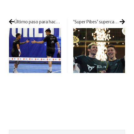
Último paso para hacer las maletas a Paraguay: todo se decide en cuatro intensos partidos
‘Super Pibes’ supercampeones: Stupa y Di Nenno se elevan en Catar con un juego completo y efectivo