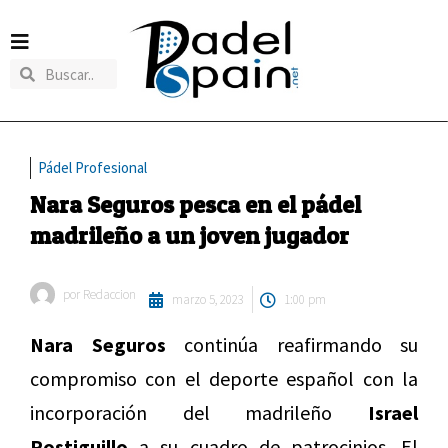
Pádel Profesional
Nara Seguros pesca en el pádel
madrileño a un joven jugador
por
Redaccion
marzo 5, 2023
1:00 pm
Nara Seguros
continúa reafirmando su
compromiso con el deporte español con la
incorporación del madrileño
Israel
Postiguillo
a su cuadro de patrocinios. El