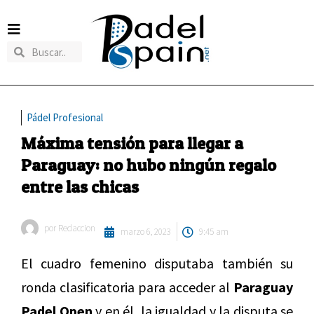
Pádel Profesional
Máxima tensión para llegar a
Paraguay: no hubo ningún regalo
entre las chicas
por
Redaccion
marzo 6, 2023
9:45 am
El cuadro femenino disputaba también su
ronda clasificatoria para acceder al
Paraguay
Padel Open
y en él, la igualdad y la disputa se