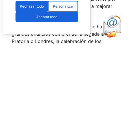
esa rivalidad que tienen, se obligan a mejorar
Rechazar todo
Personalizar
constantemente.
Aceptar todo
Una primera mitad de temporada que ha tenido
grandes anuncios como el de la llegada a
Pretoria o Londres, la celebración de los
Juegos Universitarios
o su presencia en los
Juegos Mediterráneos
y en los
Juegos
Sudamericanos,
y la llegada de aire fresco a la
Federación Española de Pádel,
que parece
estar dando pasos sobre seguro para volver a
ser fuerte a nivel internacional, reordenándose
internamente y consiguiendo una mayor y mejor
visibilidad de sus acciones, todo ello dirigido
por el nuevo presidente,
Don Javier Rodríguez
Piris.