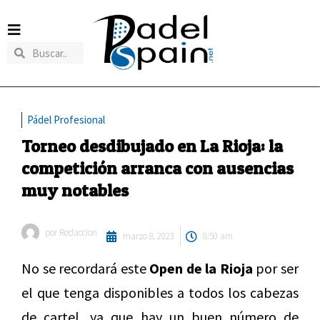
Pádel Profesional
Torneo desdibujado en La Rioja: la
competición arranca con ausencias
muy notables
por
Redaccion
marzo 8, 2023
8:50 am
No se recordará este
Open de la Rioja
por ser
el que tenga disponibles a todos los cabezas
de cartel, ya que hay un buen número de