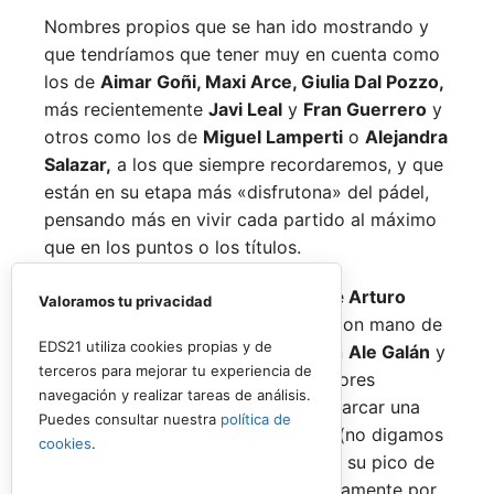
Nombres propios que se han ido mostrando y
que tendríamos que tener muy en cuenta como
los de
Aimar Goñi, Maxi Arce, Giulia Dal Pozzo,
más recientemente
Javi Leal
y
Fran Guerrero
y
otros como los de
Miguel Lamperti
o
Alejandra
Salazar,
a los que siempre recordaremos, y que
están en su etapa más «disfrutona» del pádel,
pensando más en vivir cada partido al máximo
que en los puntos o los títulos.
No por ello hemos de olvidarnos de
Arturo
Valoramos tu privacidad
Coello
y
Agustín Tapia,
que rigen con mano de
EDS21 utiliza cookies propias y de
hierro el circuito pero que tienen en
Ale Galán
y
terceros para mejorar tu experiencia de
en
Fede Chingotto
a dos competidores
navegación y realizar tareas de análisis.
sublimes. Dos parejas llamadas a marcar una
Puedes consultar nuestra
política de
época por lo difícil que es jugarles (no digamos
cookies
.
ya ganarles) y que cuando están en su pico de
forma, son una delicia y que, precisamente por