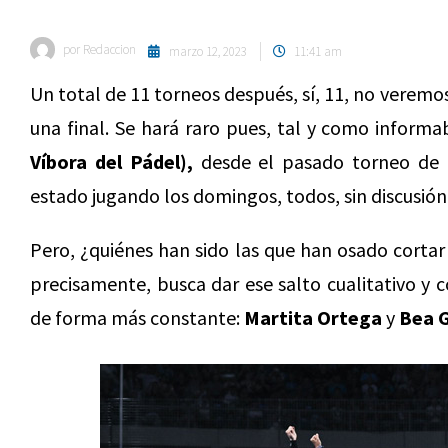
por
Redaccion
marzo 12, 2023
11:41 am
Un total de 11 torneos después, sí, 11, no veremo
una final. Se hará raro pues, tal y como infor
Víbora del Pádel),
desde el pasado torneo de M
estado jugando los domingos, todos, sin discusión
Pero, ¿quiénes han sido las que han osado cortar
precisamente, busca dar ese salto cualitativo y 
de forma más constante:
Martita Ortega
y
Bea G