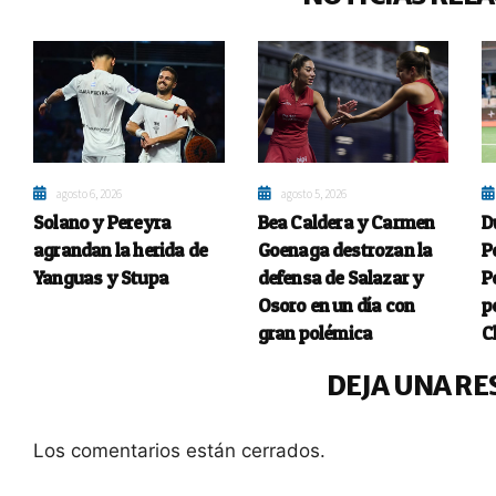
agosto 6, 2026
agosto 5, 2026
Solano y Pereyra
Bea Caldera y Carmen
D
agrandan la herida de
Goenaga destrozan la
P
Yanguas y Stupa
defensa de Salazar y
P
Osoro en un día con
p
gran polémica
C
DEJA UNA RE
Los comentarios están cerrados.