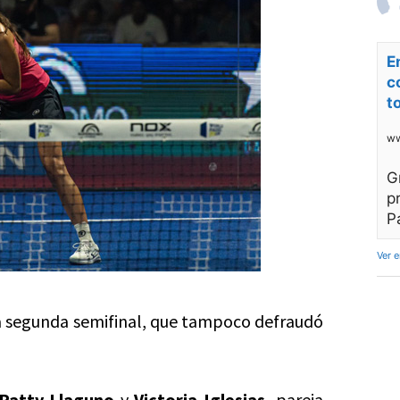
E
c
t
ww
G
p
P
Ver 
a segunda semifinal, que tampoco defraudó
Patty Llaguno
y
Victoria Iglesias,
pareja