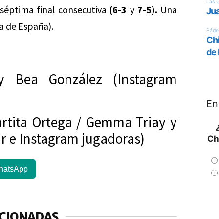
u séptima final consecutiva
(6-3
y
7-5).
Una
ra de España).
 y Bea González (Instagram
En
artita Ortega / Gemma Triay y
ur e Instagram jugadoras)
Ch
hatsApp
ACIONADAS