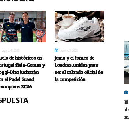
agosto 5, 2026
agosto 5, 2026
uelo de históricos en
Joma y el torneo de
ortugal: Bela-Gomes y
Londres, unidos para
oggi-Díaz lucharán
ser el calzado oficial de
or el Padel Grand
la competición
hampions 2026
SPUESTA
El
d
m