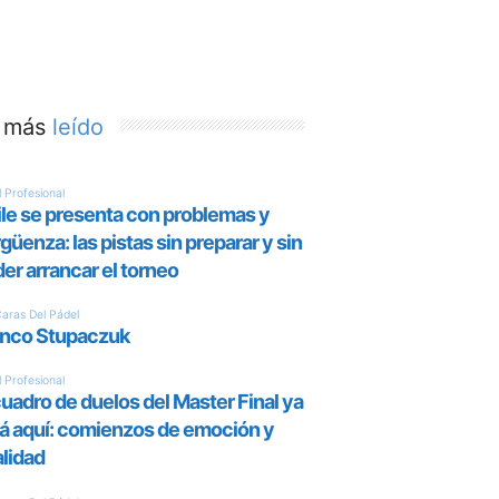
 más
leído