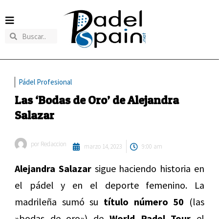
Pádel Profesional
Las ‘Bodas de Oro’ de Alejandra
Salazar
por
Redaccion
marzo 14, 2023
9:00 am
Alejandra Salazar
sigue haciendo historia en
el pádel y en el deporte femenino. La
madrileña sumó su
título número 50
(las
»bodas de oro») de
World Padel Tour
el