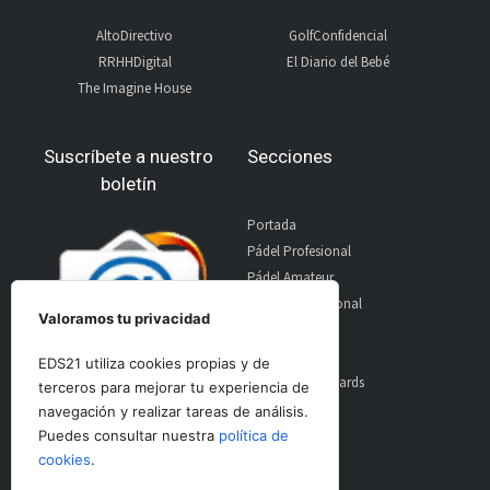
AltoDirectivo
GolfConfidencial
RRHHDigital
El Diario del Bebé
The Imagine House
Suscríbete a nuestro
Secciones
boletín
Portada
Pádel Profesional
Pádel Amateur
Pádel Internacional
Valoramos tu privacidad
Entrevistas
Material
EDS21 utiliza cookies propias y de
World Padel Awards
terceros para mejorar tu experiencia de
Contacto
navegación y realizar tareas de análisis.
Publicidad
Puedes consultar nuestra
política de
Aviso Legal
cookies
.