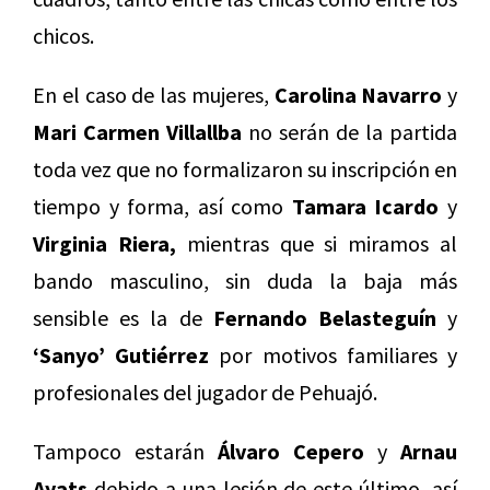
chicos.
En el caso de las mujeres,
Carolina Navarro
y
Mari Carmen Villallba
no serán de la partida
toda vez que no formalizaron su inscripción en
tiempo y forma, así como
Tamara Icardo
y
Virginia Riera,
mientras que si miramos al
bando masculino, sin duda la baja más
sensible es la de
Fernando Belasteguín
y
‘Sanyo’ Gutiérrez
por motivos familiares y
profesionales del jugador de Pehuajó.
Tampoco estarán
Álvaro Cepero
y
Arnau
Ayats
debido a una lesión de este último, así