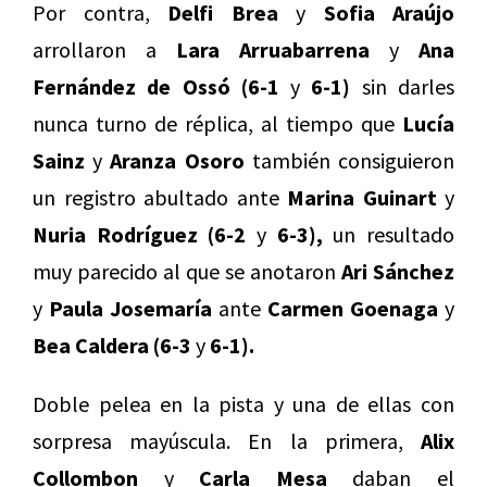
Por contra,
Delfi Brea
y
Sofia Araújo
arrollaron a
Lara Arruabarrena
y
Ana
Fernández de Ossó
(6-1
y
6-1)
sin darles
nunca turno de réplica, al tiempo que
Lucía
Sainz
y
Aranza Osoro
también consiguieron
un registro abultado ante
Marina Guinart
y
Nuria Rodríguez (6-2
y
6-3),
un resultado
muy parecido al que se anotaron
Ari Sánchez
y
Paula Josemaría
ante
Carmen Goenaga
y
Bea Caldera (6-3
y
6-1).
Doble pelea en la pista y una de ellas con
sorpresa mayúscula. En la primera,
Alix
Collombon
y
Carla Mesa
daban el