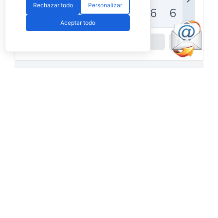
Rechazar todo
Personalizar
Aceptar todo
Powered by
Padel API
Facebook
PadelSpain
1 day ago
Energy Padel prepara una cita con
competición y fiesta por todo lo alto
www.padelspain.net