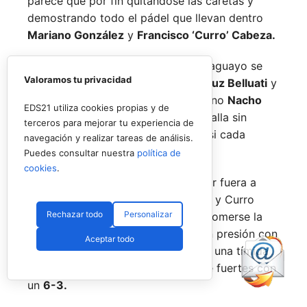
parece que por fin quitándose las caretas y
demostrando todo el pádel que llevan dentro
Mariano González
y
Francisco ‘Curro’ Cabeza.
El joven español y su escudero paraguayo se
Valoramos tu privacidad
medían a la experiencia de
Juan Cruz Belluati
y
a su compañero, el también argentino
Nacho
EDS21 utiliza cookies propias y de
Piotto,
en un duelo que fue una batalla sin
terceros para mejorar tu experiencia de
cuartel pero de dominio alterno casi cada
navegación y realizar tareas de análisis.
punto.
Puedes consultar nuestra
política de
cookies
.
Y es que tras dar la sorpresa y dejar fuera a
Javi Leal
y
Fran Guerrero,
Mariano y Curro
Rechazar todo
Personalizar
querían más, y salieron directos a comerse la
pista. Un buen parcial de inicio, con presión con
Aceptar todo
su saque y también al resto, les dio una tímida
ventaja que ampliaron para hacerse fuertes con
un
6-3.