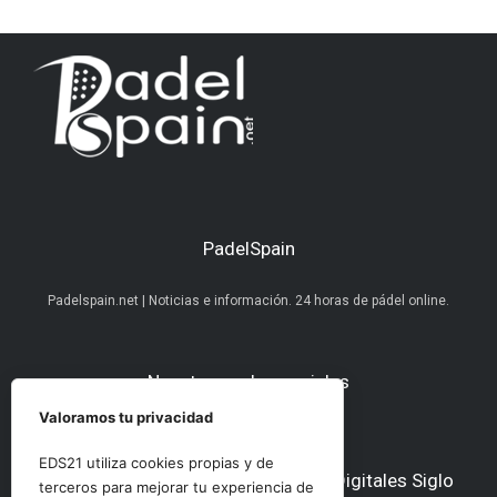
PadelSpain
Padelspain.net | Noticias e información. 24 horas de pádel online.
Nuestras redes sociales
Valoramos tu privacidad
EDS21 utiliza cookies propias y de
Otros medios del Grupo Ediciones Digitales Siglo
terceros para mejorar tu experiencia de