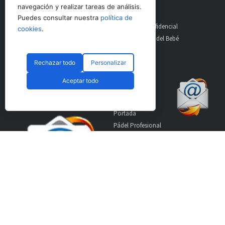
21
navegación y realizar tareas de análisis.
Puedes consultar nuestra
política de
AltoDirectivo
GolfConfidencial
cookies
.
RRHHDigital
El Diario del Bebé
The Imagine House
Rechazar todo
Personalizar
Aceptar todo
Suscríbete a nuestro
Secciones
boletín
Portada
Pádel Profesional
Pádel Amateur
Pádel Internacional
Entrevistas
Material
World Padel Awards
Contacto
Publicidad
Aviso Legal