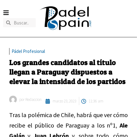
Pádel Profesional
Los grandes candidatos al título
llegan a Paraguay dispuestos a
elevar la intensidad de los partidos
por
Redaccion
marzo 23, 2023
11:36 am
Tras la polémica de Chile, habrá que ver cómo
recibe el público de Paraguay a los nº1,
Ale
Galán
y
Juan Lebrón
y, sobre todo, cómo