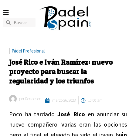
Pádel Profesional
José Rico e Iván Ramírez: nuevo
proyecto para buscar la
regularidad y los triunfos
por
Redaccion
marzo 26, 2023
10:00 am
Poco ha tardado
José Rico
en anunciar su
nuevo compañero. Varias eran las opciones
pero al final el elegido ha sido el joven
Iván