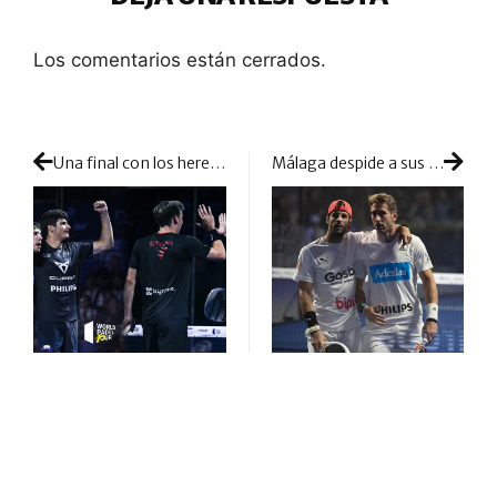
Los comentarios están cerrados.
Una final con los herederos peleando entre sí
Málaga despide a sus representantes: ‘Momo’ y Álex cierran una maravillosa etapa juntos