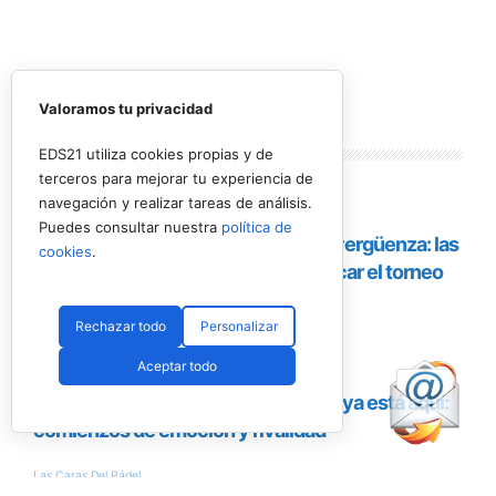
Valoramos tu privacidad
Lo más
leído
EDS21 utiliza cookies propias y de
terceros para mejorar tu experiencia de
navegación y realizar tareas de análisis.
Puedes consultar nuestra
política de
cookies
.
Rechazar todo
Personalizar
Aceptar todo