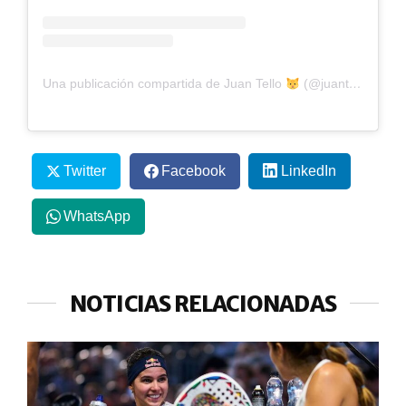
Una publicación compartida de Juan Tello
(@juantelloo)
Twitter
Facebook
LinkedIn
WhatsApp
NOTICIAS RELACIONADAS