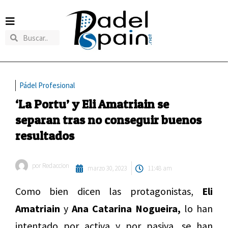
Pádel Profesional
‘La Portu’ y Eli Amatriain se
separan tras no conseguir buenos
resultados
por
Redaccion
marzo 30, 2023
11:48 am
Como bien dicen las protagonistas,
Eli
Amatriain
y
Ana Catarina Nogueira,
lo han
intentado por activa y por pasiva, se han