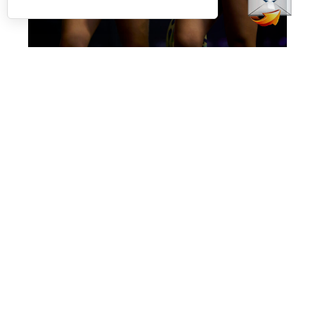
Eugenio y Fassio debutan con victoria ajustada (Premier Padel)
Victoria también muy buena para los intereses
de
Martina Fassio
y
Raquel Eugenio,
superando a
Lucía Sainz
y
Sofia Saiz
por
6-4
y
6-4.
El resto de partidos dejaron estos números:
Giorgia Marchetti – Lara Arruabarrena vs.
Lorena Rufo – Victoria Iglesias
(6-7 y 2-6)
Carolina Orsi – Patty Llaguno vs.
Marta Barrera
– Jana Montes
(1-6 y 0-6)