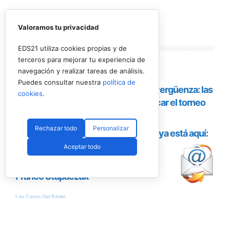
Valoramos tu privacidad
Lo más
leído
EDS21 utiliza cookies propias y de
terceros para mejorar tu experiencia de
navegación y realizar tareas de análisis.
Puedes consultar nuestra
política de
cookies
.
Rechazar todo
Personalizar
Aceptar todo