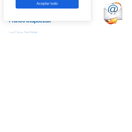
Aceptar todo
Encuesta
¿Conseguirán Ale Galán y Fede Chingotto
llegar al nº1 del ranking?
Si