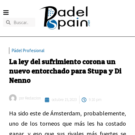
Pádel Profesional
La ley del sufrimiento corona un
nuevo entorchado para Stupa y Di
Nenno
por
Redaccion
octubre 15, 2023
9:10 pm
Ha sido este de Ámsterdam, probablemente,
uno de los torneos que más les ha costado
ganar, y eso que sus rivales más fuertes se