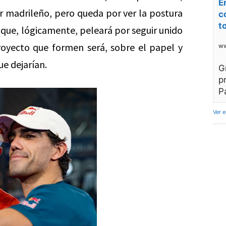
E
or madrileño, pero queda por ver la postura
c
t
 que, lógicamente, peleará por seguir unido
oyecto que formen será, sobre el papel y
ww
ue dejarían.
G
p
P
Ver 