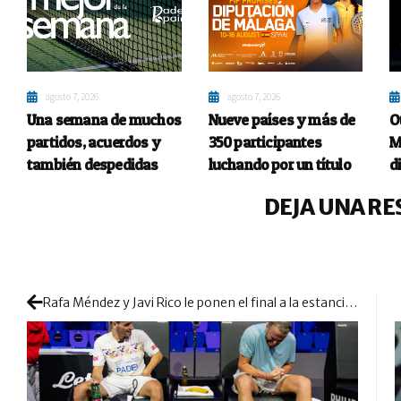
agosto 7, 2026
agosto 7, 2026
Una semana de muchos
Nueve países y más de
O
partidos, acuerdos y
350 participantes
M
también despedidas
luchando por un título
d
DEJA UNA RE
Rafa Méndez y Javi Rico le ponen el final a la estancia de los Gutiérrez en Milán