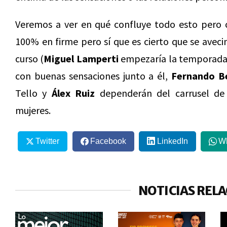
Veremos a ver en qué confluye todo esto pero 
100% en firme pero sí que es cierto que se avec
curso (
Miguel Lamperti
empezaría la temporada
con buenas sensaciones junto a él,
Fernando B
Tello y
Álex Ruiz
dependerán del carrusel d
mujeres.
Twitter
Facebook
LinkedIn
W
NOTICIAS REL