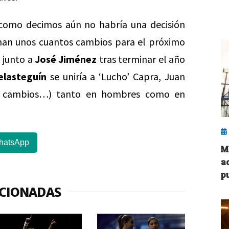
como decimos aún no habría una decisión
inan unos cuantos cambios para el próximo
 junto a
José Jiménez
tras terminar el año
elasteguín
se uniría a ‘Lucho’ Capra, Juan
e cambios…) tanto en hombres como en
hatsApp
M
a
pu
ACIONADAS