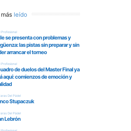
 más
leído