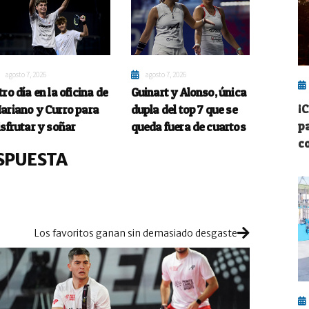
agosto 7, 2026
agosto 7, 2026
tro día en la oficina de
Guinart y Alonso, única
¡
ariano y Curro para
dupla del top 7 que se
p
isfrutar y soñar
queda fuera de cuartos
c
SPUESTA
Los favoritos ganan sin demasiado desgaste