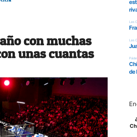
 año con muchas
con unas cuantas
En
Ch