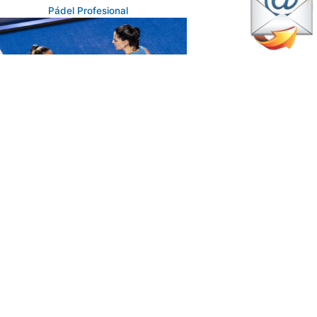
Pádel Profesional
febrero 12, 2026
amara Icardo y Claudia Jensen
gran el más difícil todavía
Pádel Profesional