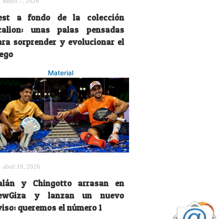
mayo 7, 2026
est a fondo de la colección
calion: unas palas pensadas
ara sorprender y evolucionar el
uego
Material
abril 19, 2026
alán y Chingotto arrasan en
ewGiza y lanzan un nuevo
viso: queremos el número 1