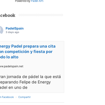
Powered by
Padel API
acebook
PadelSpain
3 days ago
nergy Padel prepara una cita
on competición y fiesta por
odo lo alto
w.padelspain.net
ran jornada de pádel la que está
reparando Felipe de Energy
adel en uno de
en Facebook
·
Compartir