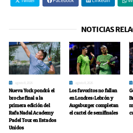
Twitter
Facebook
LinkedIn
W
NOTICIAS REL
agosto 8, 2026
agosto 8, 2026
Nueva York pondrá el
Los favoritos no fallan
G
broche final a la
en Londres: Lebrón y
B
primera edición del
Augsburger completan
m
Rafa Nadal Academy
el cartel de semifinales
c
Padel Tour en Estados
Unidos