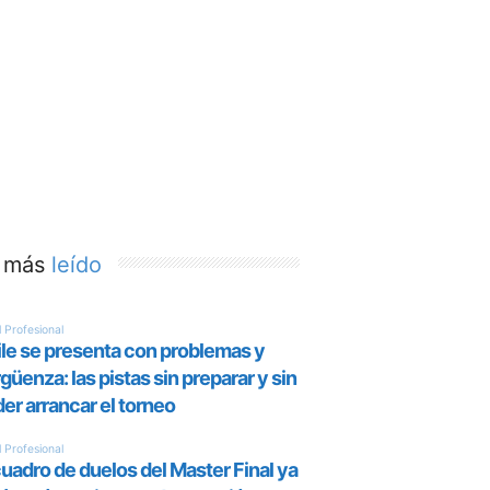
 más
leído