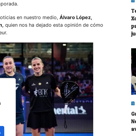
mporada.
T
oticias en nuestro medio,
Álvaro López,
X
n,
quien nos ha dejado esta opinión de cómo
p
eur.
j
u
G
N
a
o