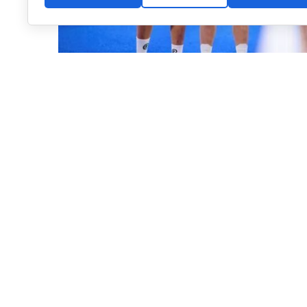
Semifinal del Gijón P2, primer duelo en contra entre Ari y Paula (
2026, una temporada con bastante
cambiante
Este año nos ha dejado, en lo que llevamos, unos cuan
momentos brillantes y otros que aunque repasaré, no 
Una primera mitad de año que, a nivel deportivo, ab
de
Ari Sánchez
y
Paula Josemaría
(una con
Andrea 
más si cabe el abanico en los cuadros femeninos, hab