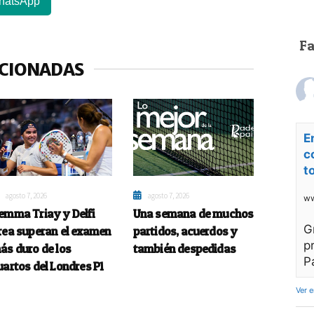
hatsApp
F
ACIONADAS
E
c
t
agosto 7, 2026
agosto 7, 2026
ww
emma Triay y Delfi
Una semana de muchos
G
rea superan el examen
partidos, acuerdos y
p
ás duro de los
también despedidas
P
uartos del Londres P1
Ver 