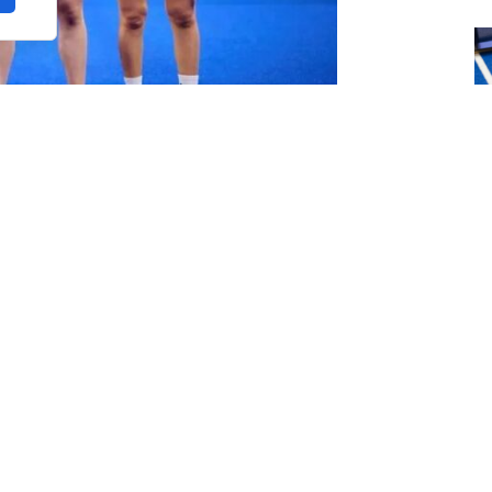
Premier Padel)
s altibajos y un rumbo muy
T
lo
tos titulares, no todos positivos, así como
han sido desde luego para ensalzar.
ría con nuevas parejas y el desmembramiento
Ustero
y la otra con
Bea González
) para abrir
iéndolas visto ya competir en contra, algo