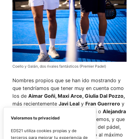
Coello y Galán, dos rivales fantásticos (Premier Padel)
Nombres propios que se han ido mostrando y
que tendríamos que tener muy en cuenta como
los de
Aimar Goñi, Maxi Arce, Giulia Dal Pozzo,
más recientemente
Javi Leal
y
Fran Guerrero
y
otros como los de
Miguel Lamperti
o
Alejandra
Valoramos tu privacidad
Salazar,
a los que siempre recordaremos, y que
están en su etapa más «disfrutona» del pádel,
EDS21 utiliza cookies propias y de
pensando más en vivir cada partido al máximo
terceros para mejorar tu experiencia de