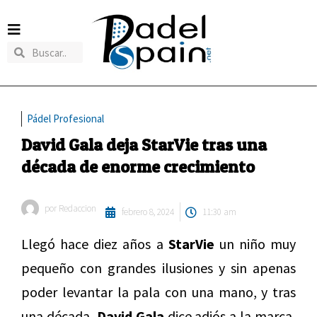
Pádel Profesional
David Gala deja StarVie tras una
década de enorme crecimiento
por
Redaccion
febrero 8, 2024
11:30 am
Llegó hace diez años a
StarVie
un niño muy
pequeño con grandes ilusiones y sin apenas
poder levantar la pala con una mano, y tras
una década,
David Gala
dice adiós a la marca,